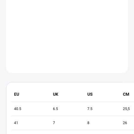
MŮŽEME DORUČIT DO:
ZVOLTE VARIANTU
−
+
Přidat do košíku
Vzpěračské boty od značky Nike.
DETAILNÍ INFORMACE
ZEPTAT SE
EU
UK
US
CM
40.5
6.5
7.5
25,5
41
7
8
26