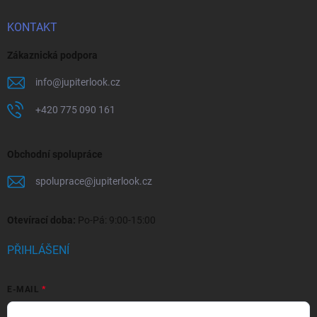
KONTAKT
Zákaznická podpora
info
@
jupiterlook.cz
+420 775 090 161
Obchodní spolupráce
spoluprace
@
jupiterlook.cz
Otevírací doba:
Po-Pá: 9:00-15:00
PŘIHLÁŠENÍ
E-MAIL