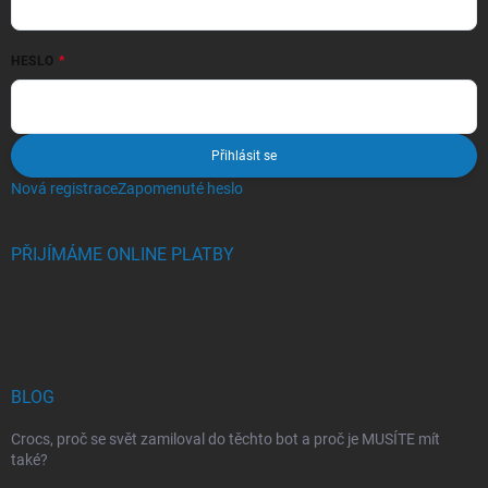
HESLO
Přihlásit se
Nová registrace
Zapomenuté heslo
PŘIJÍMÁME ONLINE PLATBY
BLOG
Crocs, proč se svět zamiloval do těchto bot a proč je MUSÍTE mít
také?