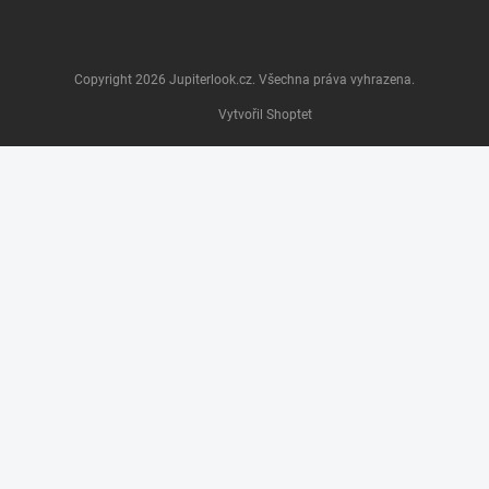
Copyright 2026
Jupiterlook.cz
. Všechna práva vyhrazena.
Vytvořil Shoptet