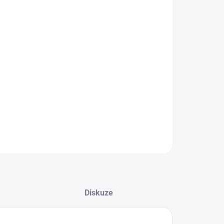
EME DORUČIT DO:
8.2026
−
+
Přidat do košíku
ká mikina přes hlavu s kapucí od značky Nike
ILNÍ INFORMACE
ZEPTAT SE
Diskuze