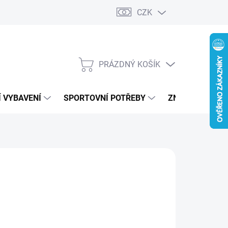
CZK
PRÁZDNÝ KOŠÍK
NÁKUPNÍ
KOŠÍK
 VYBAVENÍ
SPORTOVNÍ POTŘEBY
ZNAČKY
99 Kč
ná
LADEM
:
IANTA