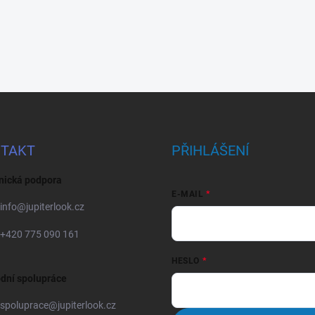
TAKT
PŘIHLÁŠENÍ
nická podpora
E-MAIL
info
@
jupiterlook.cz
+420 775 090 161
HESLO
dní spolupráce
spoluprace
@
jupiterlook.cz