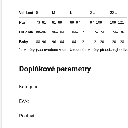
Velikost
S
M
L
XL
2XL
Pas
73–81
81–89
89–97
97–109
109–121
Hrudník
88–96
96–104
104–112
112–124
124–136
Boky
88–96
96–104
104–112
112–120
120–128
* rozměry jsou uvedené v cm. Uvedené rozměry představují celk
Doplňkové parametry
Kategorie
:
EAN
:
Pohlaví
: