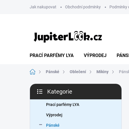
Přejít
Jak nakupovat
Obchodní podmínky
Podmínky 
na
obsah
PRACÍ PARFÉMY LYA
VÝPRODEJ
PÁNS
Domů
Pánské
Oblečení
Mikiny
Pánsk
P
Kategorie
o
Přeskočit
s
kategorie
t
Prací parfémy LYA
r
Výprodej
a
n
Pánské