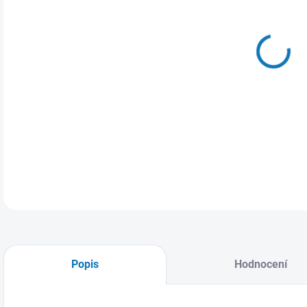
MŮŽ
17.
Páns
DETA
Popis
Hodnocení