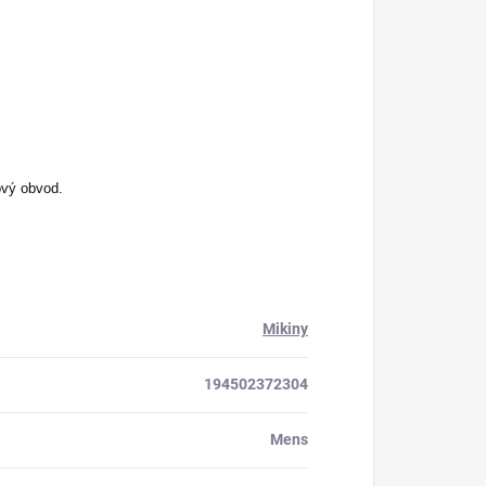
ový obvod.
Mikiny
194502372304
Mens