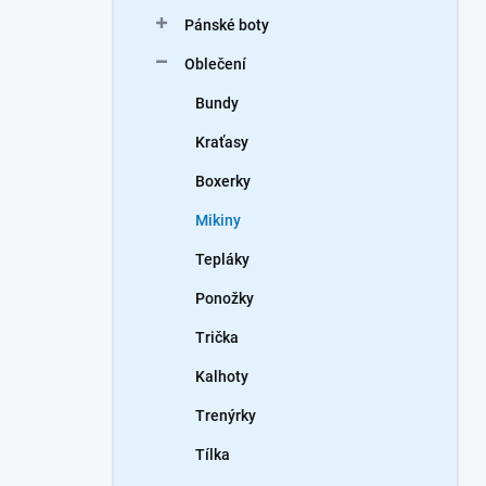
n
Pánské boty
í
p
Oblečení
a
n
Bundy
e
Kraťasy
l
Boxerky
Mikiny
Tepláky
Ponožky
Trička
Kalhoty
Trenýrky
Tílka