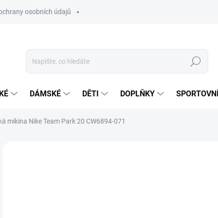
ochrany osobních údajů
Hledat
KÉ
DÁMSKÉ
DĚTI
DOPLŇKY
SPORTOVNÍ
á mikina Nike Team Park 20 CW6894-071
Neohodnoceno
Podrobnosti hodnocení
ZNAČKA:
NIKE
9
Měr
SK
cena
VAR