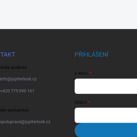
TAKT
PŘIHLÁŠENÍ
nická podpora
E-MAIL
info
@
jupiterlook.cz
+420 775 090 161
HESLO
dní spolupráce
spoluprace
@
jupiterlook.cz