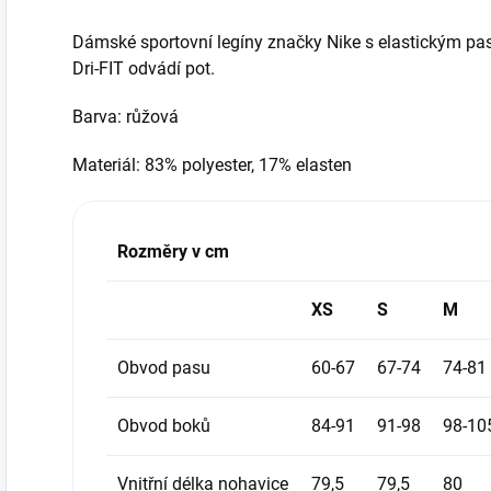
Dámské sportovní legíny značky Nike s elastickým pa
Dri-FIT odvádí pot.
Barva: růžová
Materiál: 83% polyester, 17% elasten
Rozměry v cm
XS
S
M
Obvod pasu
60-67
67-74
74-81
Obvod boků
84-91
91-98
98-10
Vnitřní délka nohavice
79,5
79,5
80