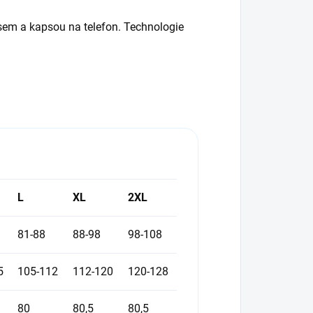
sem a kapsou na telefon. Technologie
L
XL
2XL
81-88
88-98
98-108
5
105-112
112-120
120-128
80
80,5
80,5