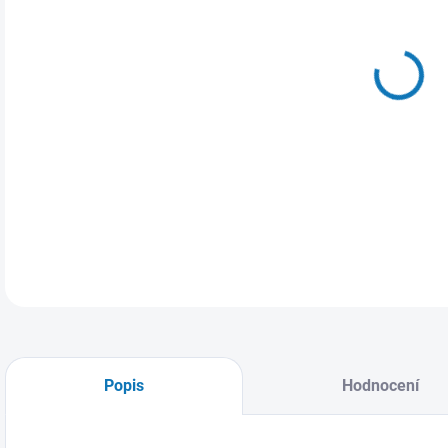
MŮŽ
17.
Dáms
DETA
Popis
Hodnocení