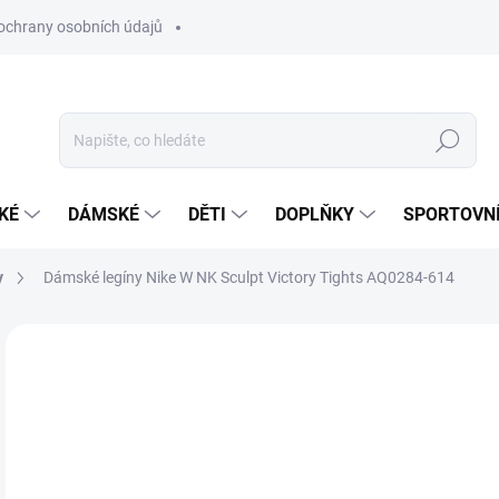
ochrany osobních údajů
Hledat
KÉ
DÁMSKÉ
DĚTI
DOPLŇKY
SPORTOVNÍ
y
Dámské legíny Nike W NK Sculpt Victory Tights AQ0284-614
Neohodnoceno
Podrobnosti hodnocení
ZNAČKA:
NIKE
8
Měr
SK
cena
VAR