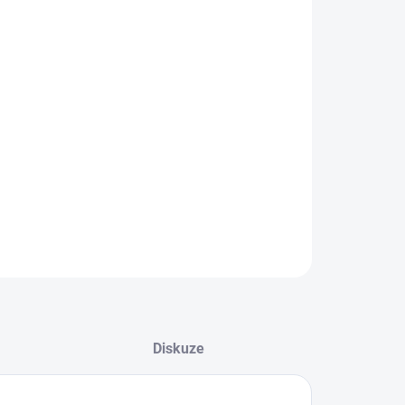
EME DORUČIT DO:
8.2026
−
+
Přidat do košíku
ké sportovní legíny.
ILNÍ INFORMACE
ZEPTAT SE
Diskuze