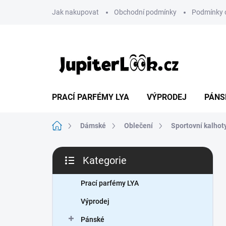
Přejít
Jak nakupovat
Obchodní podmínky
Podmínky 
na
obsah
PRACÍ PARFÉMY LYA
VÝPRODEJ
PÁNS
Domů
Dámské
Oblečení
Sportovní kalhot
P
Kategorie
o
Přeskočit
s
kategorie
t
Prací parfémy LYA
r
Výprodej
a
n
Pánské