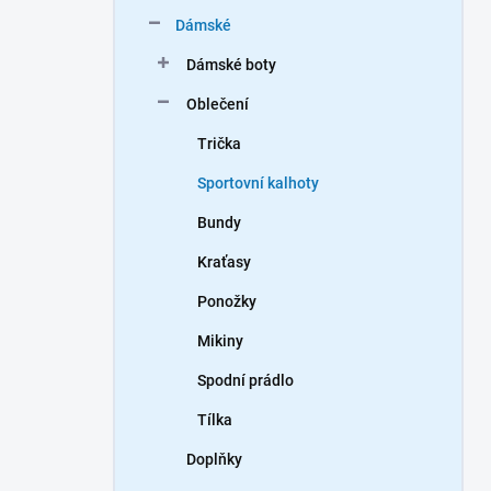
n
Dámské
í
p
Dámské boty
a
n
Oblečení
e
Trička
l
Sportovní kalhoty
Bundy
Kraťasy
Ponožky
Mikiny
Spodní prádlo
Tílka
Doplňky