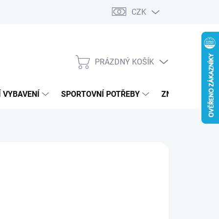
CZK
PRÁZDNÝ KOŠÍK
NÁKUPNÍ
KOŠÍK
 VYBAVENÍ
SPORTOVNÍ POTŘEBY
ZNAČKY
59 Kč
ná
LADEM
:
IANTA