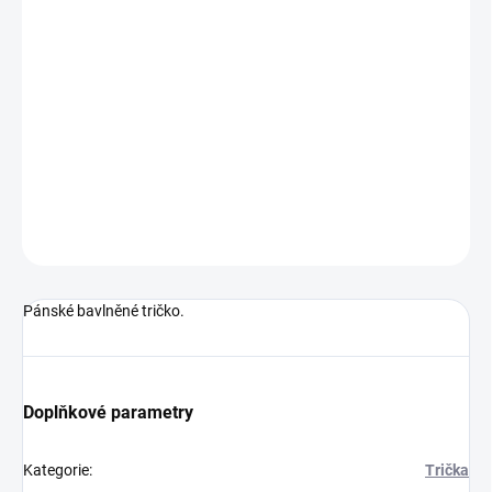
MŮŽEME
DORUČIT DO:
13.8.2026
−
+
Přidat do košíku
DETAILNÍ INFORMACE
ZEPTAT SE
Pánské bavlněné tričko.
Doplňkové parametry
Kategorie
:
Trička