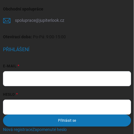
Obchodní spolupráce
spoluprace
@
jupiterlook.cz
Otevírací doba:
Po-Pá: 9:00-15:00
PŘIHLÁŠENÍ
E-MAIL
HESLO
Přihlásit se
Nová registrace
Zapomenuté heslo