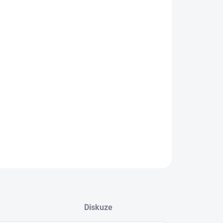
IANTA
EME DORUČIT DO:
8.2026
−
+
Přidat do košíku
ILNÍ INFORMACE
ZEPTAT SE
Diskuze