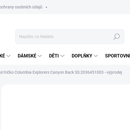
ochrany osobních údajů
Hledat
KÉ
DÁMSKÉ
DĚTI
DOPLŇKY
SPORTOVNÍ
é tričko Columbia Explorers Canyon Back SS 2036451003 - výprodej
Neohodnoceno
Podrobnosti hodnocení
ZNAČKA:
COLUMB
VÝPRODEJ
6
Měr
SK
cena