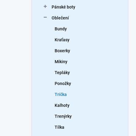
n
Pánské boty
í
p
Oblečení
a
n
Bundy
e
Kraťasy
l
Boxerky
Mikiny
Tepláky
Ponožky
Trička
Kalhoty
Trenýrky
Tílka