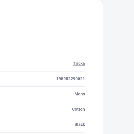
Trička
195982290621
Mens
Cotton
Black