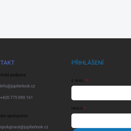
TAKT
PŘIHLÁŠENÍ
nická podpora
E-MAIL
info
@
jupiterlook.cz
+420 775 090 161
HESLO
dní spolupráce
spoluprace
@
jupiterlook.cz