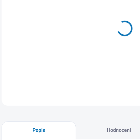
VAR
MŮŽ
17.
DETA
Popis
Hodnocení