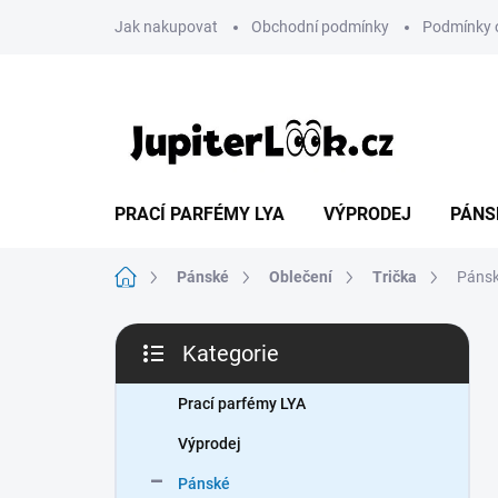
Přejít
Jak nakupovat
Obchodní podmínky
Podmínky 
na
obsah
PRACÍ PARFÉMY LYA
VÝPRODEJ
PÁNS
Domů
Pánské
Oblečení
Trička
Pánsk
P
Kategorie
o
Přeskočit
s
kategorie
t
Prací parfémy LYA
r
Výprodej
a
n
Pánské