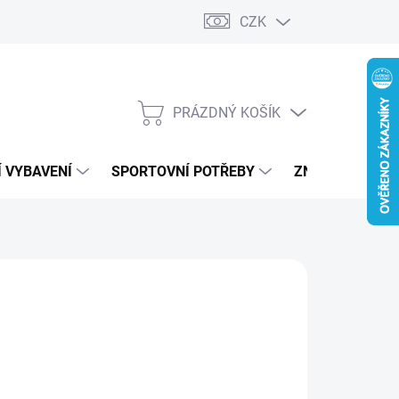
CZK
PRÁZDNÝ KOŠÍK
NÁKUPNÍ
KOŠÍK
 VYBAVENÍ
SPORTOVNÍ POTŘEBY
ZNAČKY
IA
19 Kč
464 Kč
ná
LADEM
(1 KS)
: