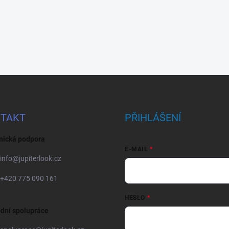
TAKT
PŘIHLÁŠENÍ
nická podpora
E-MAIL
info
@
jupiterlook.cz
+420 775 090 161
HESLO
dní spolupráce