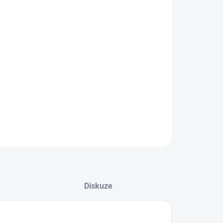
2026
−
+
Přidat do košíku
ová spirála je vyrobena z různých materiálů, které stimulují
 dítěte.
ILNÍ INFORMACE
ZEPTAT SE
Diskuze