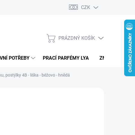
CZK
PRÁZDNÝ KOŠÍK
NÁKUPNÍ
KOŠÍK
VNÍ POTŘEBY
PRACÍ PARFÉMY LYA
ZNAČKY
u, postýlky 4B - liška - béžovo - hnědá
45 Kč
ná
ADEM - IHNED K ODESLÁNÍ
(4 KS)
:
EME DORUČIT