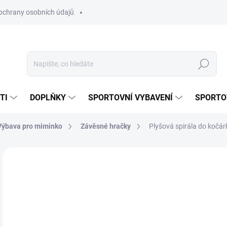
ochrany osobních údajů
Hledat
TI
DOPLŇKY
SPORTOVNÍ VYBAVENÍ
SPORTO
Výbava pro miminko
Závěsné hračky
Plyšová spirála do kočárk
Neohodnoceno
Podrobnosti hodnocení
VÝPRODEJ
2
Měr
SKL
cena
MŮŽ