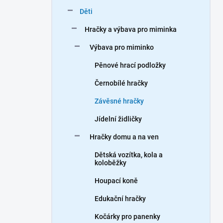
n
Děti
í
p
Hračky a výbava pro miminka
a
n
Výbava pro miminko
e
Pěnové hrací podložky
l
Černobílé hračky
Závěsné hračky
Jídelní židličky
Hračky domu a na ven
Dětská vozítka, kola a
koloběžky
Houpací koně
Edukační hračky
Kočárky pro panenky