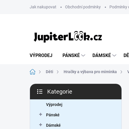
Přejít
Jak nakupovat
Obchodní podmínky
Podmínky 
na
obsah
VÝPRODEJ
PÁNSKÉ
DÁMSKÉ
DĚ
Domů
Děti
Hračky a výbava pro miminka
P
Kategorie
o
Přeskočit
s
kategorie
t
Výprodej
r
Pánské
a
n
Dámské