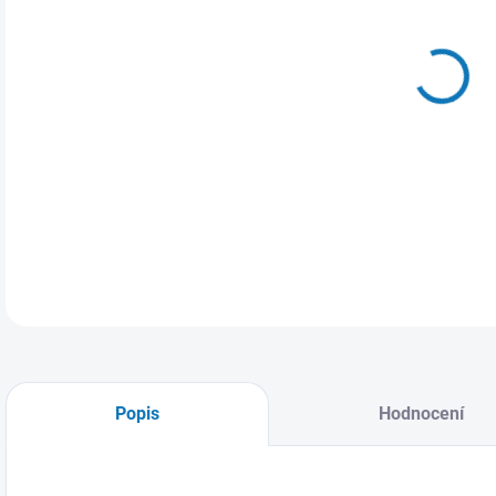
DO:
7.8.
Plyš
hmat
DETA
Popis
Hodnocení