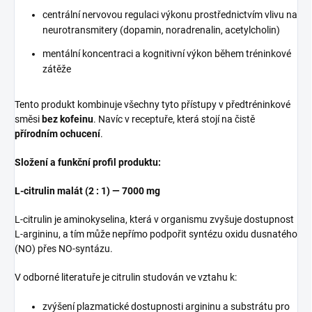
centrální nervovou regulaci výkonu prostřednictvím vlivu na
neurotransmitery (dopamin, noradrenalin, acetylcholin)
mentální koncentraci a kognitivní výkon během tréninkové
zátěže
Tento produkt kombinuje všechny tyto přístupy v předtréninkové
směsi
bez kofeinu
. Navíc v receptuře, která stojí na čistě
přírodním ochucení
.
Složení a funkční profil
produktu:
L-citrulin malát (2 : 1) — 7000 mg
L-citrulin je aminokyselina, která v organismu zvyšuje dostupnost
L-argininu, a tím může nepřímo podpořit syntézu oxidu dusnatého
(NO) přes NO-syntázu.
V odborné literatuře je citrulin studován ve vztahu k:
zvýšení plazmatické dostupnosti argininu a substrátu pro