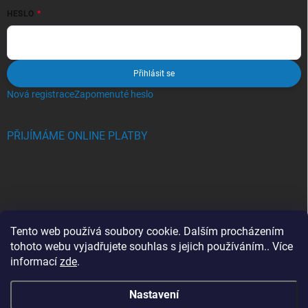
HESLO
Přihlásit se
Nová registrace
Zapomenuté heslo
PŘIJÍMÁME ONLINE PLATBY
BLOG
Tento web používá soubory cookie. Dalším procházením
tohoto webu vyjadřujete souhlas s jejich používáním.. Více
Crocs, proč se svět zamiloval do těchto bot a proč je MUSÍTE mít
informací
zde
.
také?
Nastavení