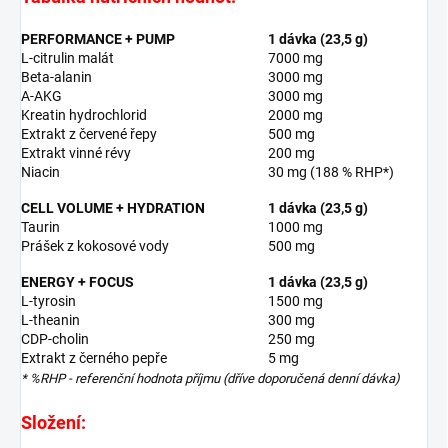
PERFORMANCE + PUMP
1 dávka (23,5 g)
L-citrulin malát
7000 mg
Beta-alanin
3000 mg
A-AKG
3000 mg
Kreatin hydrochlorid
2000 mg
Extrakt z červené řepy
500 mg
Extrakt vinné révy
200 mg
Niacin
30 mg (188 % RHP*)
CELL VOLUME + HYDRATION
1 dávka (23,5 g)
Taurin
1000 mg
Prášek z kokosové vody
500 mg
ENERGY + FOCUS
1 dávka (23,5 g)
L-tyrosin
1500 mg
L-theanin
300 mg
CDP-cholin
250 mg
Extrakt z černého pepře
5 mg
* %RHP - referenční hodnota příjmu (dříve doporučená denní dávka)
Složení: