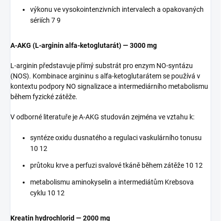
výkonu ve vysokointenzivních intervalech a opakovaných
sériích 7 9
A-AKG (L-arginin alfa-ketoglutarát) — 3000 mg
L-arginin představuje přímý substrát pro enzym NO-syntázu
(NOS). Kombinace argininu s alfa-ketoglutarátem se používá v
kontextu podpory NO signalizace a intermediárního metabolismu
během fyzické zátěže.
V odborné literatuře je A-AKG studován zejména ve vztahu k:
syntéze oxidu dusnatého a regulaci vaskulárního tonusu
10 12
průtoku krve a perfuzi svalové tkáně během zátěže 10 12
metabolismu aminokyselin a intermediátům Krebsova
cyklu 10 12
Kreatin hydrochlorid — 2000 mg