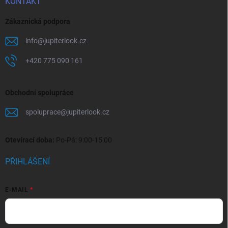
KONTAKT
Zákaznická podpora
info
@
jupiterlook.cz
+420 775 090 161
Obchodní spolupráce
spoluprace
@
jupiterlook.cz
Otevírací doba:
Po-Pá: 9:00-15:00
PŘIHLÁŠENÍ
E-MAIL