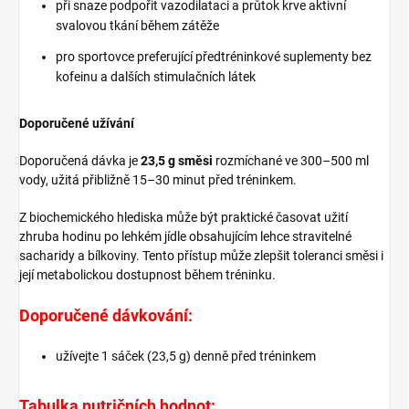
při snaze podpořit vazodilataci a průtok krve aktivní
svalovou tkání během zátěže
pro sportovce preferující předtréninkové suplementy bez
kofeinu a dalších stimulačních látek
Doporučené užívání
Doporučená dávka je
23,5 g směsi
rozmíchané ve 300–500 ml
vody, užitá přibližně 15–30 minut před tréninkem.
Z biochemického hlediska může být praktické časovat užití
zhruba hodinu po lehkém jídle obsahujícím lehce stravitelné
sacharidy a bílkoviny. Tento přístup může zlepšit toleranci směsi i
její metabolickou dostupnost během tréninku.
Doporučené dávkování:
užívejte 1 sáček (23,5 g) denně před tréninkem
Tabulka nutričních hodnot: