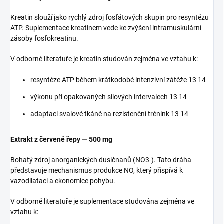
Kreatin slouží jako rychlý zdroj fosfátových skupin pro resyntézu
ATP. Suplementace kreatinem vede ke zvýšení intramuskulární
zásoby fosfokreatinu.
V odborné literatuře je kreatin studován zejména ve vztahu k:
resyntéze ATP během krátkodobé intenzivní zátěže 13 14
výkonu při opakovaných silových intervalech 13 14
adaptaci svalové tkáně na rezistenční trénink 13 14
Extrakt z červené řepy — 500 mg
Bohatý zdroj anorganických dusičnanů (NO3-). Tato dráha
představuje mechanismus produkce NO, který přispívá k
vazodilataci a ekonomice pohybu.
V odborné literatuře je suplementace studována zejména ve
vztahu k: