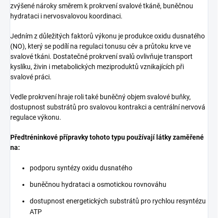
zvýšené nároky směrem k prokrvení svalové tkáně, buněčnou
hydrataci i nervosvalovou koordinaci.
Jedním z důležitých faktorů výkonu je produkce oxidu dusnatého
(NO), který se podílí na regulaci tonusu cév a průtoku krve ve
svalové tkáni. Dostatečné prokrvení svalů ovlivňuje transport
kyslíku, živin i metabolických meziproduktů vznikajících při
svalové práci.
Vedle prokrvení hraje roli také buněčný objem svalové buňky,
dostupnost substrátů pro svalovou kontrakci a centrální nervová
regulace výkonu.
Předtréninkové přípravky tohoto typu používají látky zaměřené
na:
podporu syntézy oxidu dusnatého
buněčnou hydrataci a osmotickou rovnováhu
dostupnost energetických substrátů pro rychlou resyntézu
ATP