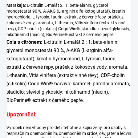
Marakuja
: L-citrulin L-malát 2 : 1, beta-alanin, glycerol
monostearát 90 %, A-AKG (L-arginin alfa-ketoglutarát), kreatin
hydrochlorid, L-tyrosin, taurin, extrakt z červené řepy, prášek z
kokosové vody, aromata, L-theanin, Vitis vinifera (extrakt vinné
révy), CDP-cholin (citikolin) CogniWin®, sladidlo: steviol glykosidy;
nikotinamid (niacin), BioPerine® extrakt z černého pepře.
Cola s citrónem:
L-citrulin L-malát 2 : 1, beta-alanin,
glycerol monostearát 90 %, A-AKG (L-arginin alfa-
ketoglutarát), kreatin hydrochlorid, L-tyrosin, taurin,
extrakt z červené řepy, prášek z kokosové vody, aromata,
L-theanin, Vitis vinifera (extrakt vinné révy), CDP-cholin
(citikolin) CogniWin® barvivo: karamel: přírodní aromata,
sladidlo: steviol glykosidy; nikotinamid (niacin),
BioPerine® extrakt z černého pepře.
Upozornění:
Výrobek není vhodný pro děti, těhotné a kojící ženy, pro osoby s
respiračním onemocněním, onemocněním srdce, cév, jater a ledvin