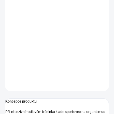
MŮŽEME DORUČIT DO:
ZVOLTE VARIANTU
−
+
Přidat do košíku
PROM-IN® NITROX PUMP NATURAL CLEAN
je komplexní
předtréninková směs
bez stimulantů
zaměřená na podporu
produkce oxidu dusnatého, buněčné hydratace a mentální
koncentrace během tréninku. Ochucena je výhradně přírodními
aromaty a
slazena pouze steviol glykosidy
.
DETAILNÍ INFORMACE
ZEPTAT SE
Koncepce produktu
Při intenzivním silovém tréninku klade sportovec na organismus