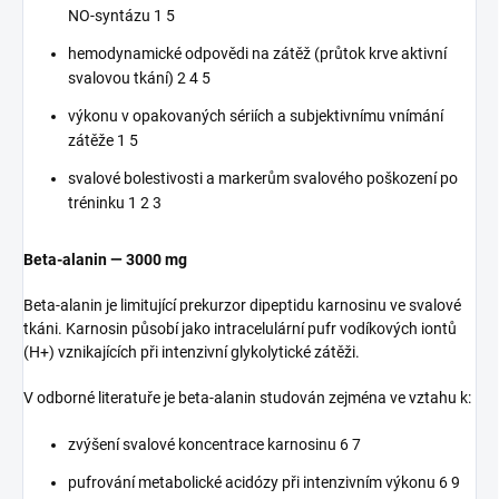
NO-syntázu 1 5
hemodynamické odpovědi na zátěž (průtok krve aktivní
svalovou tkání) 2 4 5
výkonu v opakovaných sériích a subjektivnímu vnímání
zátěže 1 5
svalové bolestivosti a markerům svalového poškození po
tréninku 1 2 3
Beta-alanin — 3000 mg
Beta-alanin je limitující prekurzor dipeptidu karnosinu ve svalové
tkáni. Karnosin působí jako intracelulární pufr vodíkových iontů
(H+) vznikajících při intenzivní glykolytické zátěži.
V odborné literatuře je beta-alanin studován zejména ve vztahu k:
zvýšení svalové koncentrace karnosinu 6 7
pufrování metabolické acidózy při intenzivním výkonu 6 9