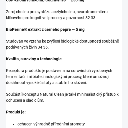
CDP-cholin (citikolin) CogniWin® — 250 mg
Zdroj cholinu pro syntézu acetylcholinu, neurotransmiteru
klíčového pro kognitivní procesy a pozornost 32 33.
BioPerine® extrakt z černého pepře — 5 mg
Studován ve vztahu ke zvýšení biologické dostupnosti souběžně
podávaných živin 34 36.
Kvalita, suroviny a technologie
Receptura produktu je postavena na surovinách vyrobených
fermentačními biotechnologickými procesy, které umožňují
dosáhnout vysoké čistoty a stabilního složení.
Součástí konceptu Natural Clean je také minimalistický přístup k
ochucení a sladidlům.
Produkt je:
ochucen výhradně přírodními aromaty