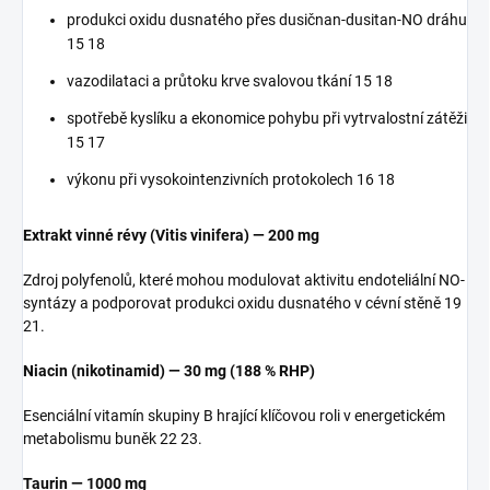
produkci oxidu dusnatého přes dusičnan-dusitan-NO dráhu
15 18
vazodilataci a průtoku krve svalovou tkání 15 18
spotřebě kyslíku a ekonomice pohybu při vytrvalostní zátěži
15 17
výkonu při vysokointenzivních protokolech 16 18
Extrakt vinné révy (Vitis vinifera) — 200 mg
Zdroj polyfenolů, které mohou modulovat aktivitu endoteliální NO-
syntázy a podporovat produkci oxidu dusnatého v cévní stěně 19
21.
Niacin (nikotinamid) — 30 mg (188 % RHP)
Esenciální vitamín skupiny B hrající klíčovou roli v energetickém
metabolismu buněk 22 23.
Taurin — 1000 mg