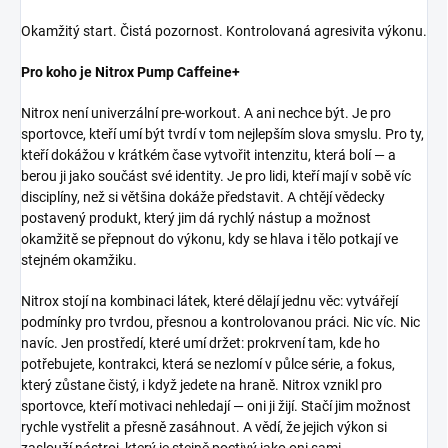
Okamžitý start. Čistá pozornost. Kontrolovaná agresivita výkonu.
Pro koho je Nitrox Pump Caffeine+
Nitrox není univerzální pre-workout. A ani nechce být. Je pro
sportovce, kteří umí být tvrdí v tom nejlepším slova smyslu. Pro ty,
kteří dokážou v krátkém čase vytvořit intenzitu, která bolí — a
berou ji jako součást své identity. Je pro lidi, kteří mají v sobě víc
disciplíny, než si většina dokáže představit. A chtějí vědecky
postavený produkt, který jim dá rychlý nástup a možnost
okamžitě se přepnout do výkonu, kdy se hlava i tělo potkají ve
stejném okamžiku.
Nitrox stojí na kombinaci látek, které dělají jednu věc: vytvářejí
podmínky pro tvrdou, přesnou a kontrolovanou práci. Nic víc. Nic
navíc. Jen prostředí, které umí držet: prokrvení tam, kde ho
potřebujete, kontrakci, která se nezlomí v půlce série, a fokus,
který zůstane čistý, i když jedete na hraně. Nitrox vznikl pro
sportovce, kteří motivaci nehledají — oni ji žijí. Stačí jim možnost
rychle vystřelit a přesně zasáhnout. A vědí, že jejich výkon si