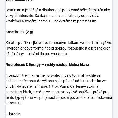
Beta-alanin je běžné a dlouhodobě používané řešení pro tréninky
ve vyšší intenzitě. Dávka je nastavená tak, aby odpovídala
krátkému a tvrdému tempu — ne extrémním parestéziím.
Kreatin HCl (2 g)
Kreatin patří k nejlépe prozkoumaným látkám ve sportovní výživě.
Hydrochloridová forma nabízí dobrou rozpustnost a přesné cílení
užité dávky — ideální do pre-workoutu.
Neurofocus & Energy — rychlý nástup, klidná hlava
Intenzivní trénink není jen o svalech. Je o tom, jak rychle se
dokážete přepnout do výkonu a jak přesně udržíte techniku ve
chvíli, kdy jedete na hraně. Nitrox Pump Caffeine+ stojí na
kombinaci látek, které se ve sportovní výživě používají právě pro
tento typ výkonu — rychlý nástup, čistá pozornost a kontrolovaná
agresivita.
L-tyrosin