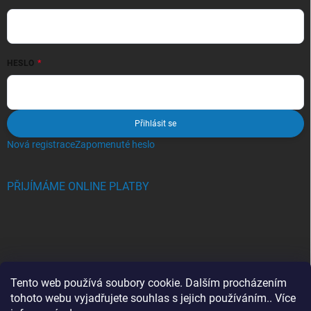
HESLO
Přihlásit se
Nová registrace
Zapomenuté heslo
PŘIJÍMÁME ONLINE PLATBY
BLOG
Tento web používá soubory cookie. Dalším procházením
tohoto webu vyjadřujete souhlas s jejich používáním.. Více
Crocs, proč se svět zamiloval do těchto bot a proč je MUSÍTE mít