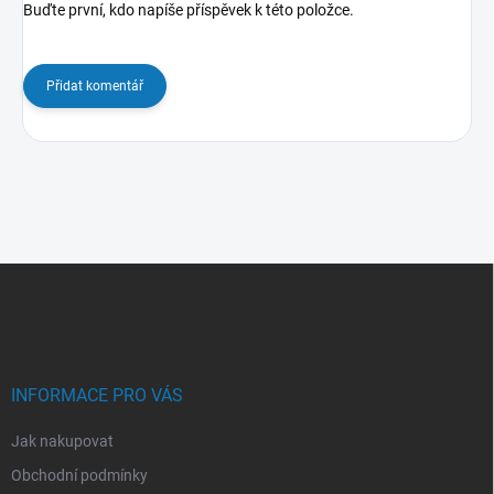
Buďte první, kdo napíše příspěvek k této položce.
Přidat komentář
Z
á
p
a
t
í
INFORMACE PRO VÁS
Jak nakupovat
Obchodní podmínky