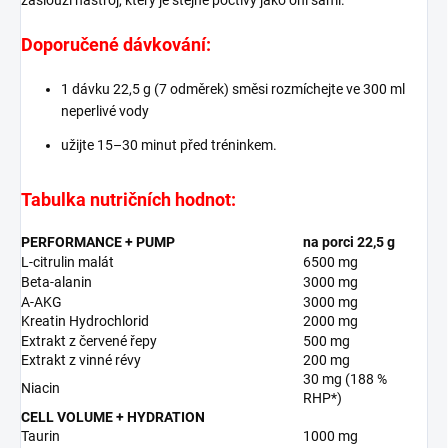
zaslouží nástroj, který je stejně poctivý jako oni sami.
Doporučené dávkování:
1 dávku 22,5 g (7 odměrek) směsi rozmíchejte ve 300 ml
neperlivé vody
užijte 15–30 minut před tréninkem.
Tabulka nutričních hodnot:
PERFORMANCE + PUMP
na porci 22,5 g
L-citrulin malát
6500 mg
Beta-alanin
3000 mg
A-AKG
3000 mg
Kreatin Hydrochlorid
2000 mg
Extrakt z červené řepy
500 mg
Extrakt z vinné révy
200 mg
30 mg (188 %
Niacin
RHP*)
CELL VOLUME + HYDRATION
Taurin
1000 mg