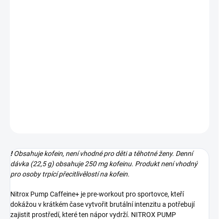
MŮŽEME DORUČIT DO:
ZVOLTE VARIANTU
−
+
Přidat do košíku
Pre-workout pro krátké a intenzivní tréninky.
DETAILNÍ INFORMACE
ZEPTAT SE
!
Obsahuje kofein, není vhodné pro děti a těhotné ženy. Denní
dávka (22,5 g) obsahuje 250 mg kofeinu. Produkt není vhodný
pro osoby trpící přecitlivělostí na kofein.
Nitrox Pump Caffeine+ je pre-workout pro sportovce, kteří
dokážou v krátkém čase vytvořit brutální intenzitu a potřebují
zajistit prostředí, které ten nápor vydrží. NITROX PUMP