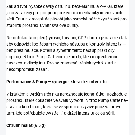
Základ tvoří vysoké dávky citrulinu, beta-alaninu a A-AKG, které
jsou zařazeny pro podporu prokrvení a mechaniky intenzivních
sérií. Taurin v receptuře působí jako osmolyt běžně využívaný pro
stabilitu prostředí uvnitř svalové buňky.
Neurofokus komplex (tyrosin, theanin, CDP-cholin) je navržen tak,
aby odpovídal potřebám rychlého nástupu a kontroly intenzity —
bez přestimulace. Kofein a synefrin tento nástup prakticky
doplňují. Nitrox Pump Caffeine+ je pro ty, kteří mají extrémní
nasazení a disciplínu. Pro ně znamená trénink rychlý start a
nekompromisní zásah.
Performance & Pump — synergie, která drží intenzitu
V krátkém a tvrdém tréninku nerozhoduje jedna látka. Rozhoduje
prostředí, které dokážete ve svalu vytvořit. Nitrox Pump Caffeine+
staví na kombinaci, která se ve sportovní výživě používá právě
tam, kde potřebujete „vystřelit“ a držet intenzitu celou sérii.
Citrulin malát (6,5 g)