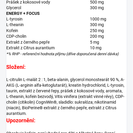
Prášek z kokosové vody
500 mg
Glycerol
300 mg
ENERGY + FOCUS
L-tyrosin
1000 mg
L-theanin
300 mg
Kofein
250 mg
CDP-cholin
200 mg
Extrakt z černého pepře
5 mg
Extrakt z Citrus aurantium
10 mg
*% RHP - referenční hodnota příjmu (dříve doporučená denní dávka)
Složení:
L-citrulin L-malát 2 : 1, beta-alanin, glycerol monostearát 90 %, A-
AKG (L-arginin alfa-ketoglutarát), kreatin hydrochlorid, L-tyrosin,
taurin, extrakt z červené řepy, prášek z kokosové vody, aromata,
L-theanin, kofein bezvodý, Vitis vinifera (extrakt vinné révy), CDP-
cholin (citikolin) CogniWin®, sladidlo: sukralóza; nikotinamid
(niacin), BioPerine® extrakt z černého pepře, extrakt z Citrus
aurantium.
Upozornění: