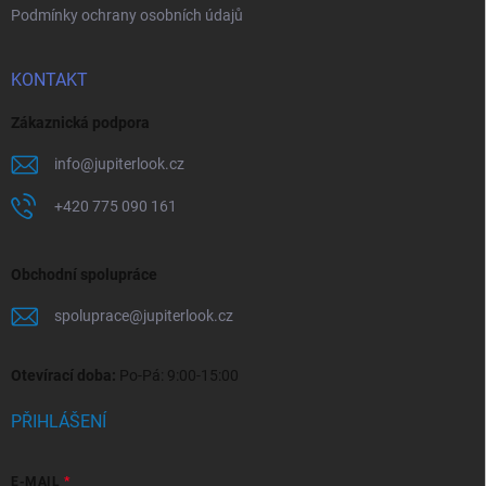
Podmínky ochrany osobních údajů
KONTAKT
Zákaznická podpora
info
@
jupiterlook.cz
+420 775 090 161
Obchodní spolupráce
spoluprace
@
jupiterlook.cz
Otevírací doba:
Po-Pá: 9:00-15:00
PŘIHLÁŠENÍ
E-MAIL