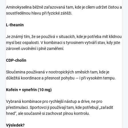
Aminokyselina běžně zařazovaná tam, kde je cílem udržet čistou a
soustředěnou hlavu při fyzické zátěži.
L-theanin
Je známý tím, že se používá v situacích, kde je potřeba mít klidnou
mysl bez ospalosti. V kombinaci s tyrosinem vytváří stav, kdy jste
zároveň uvolnění i plně zaměření.
CDP-cholin
Sloučenina používaná v nootropických směsích tam, kde je
důležitá koordinace a přesnost pohybu — i při vysokém tempu.
Kofein + synefrin (10 mg)
Vybraná kombinace pro rychlejší nástup a drive, ne pro
přestimulaci. Sportovci ji používají tam, kde potřebují „zařadit
hned“, ale současně si zachovat plnou kontrolu.
Výsledek?