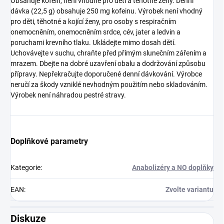
Obsahuje kofein, není vhodné pro děti a těhotné ženy. Denní
dávka (22,5 g) obsahuje 250 mg kofeinu.
Výrobek není vhodný
pro děti, těhotné a kojící ženy, pro osoby s respiračním
onemocněním, onemocněním srdce, cév, jater a ledvin a
poruchami krevního tlaku. Ukládejte mimo dosah dětí.
Uchovávejte v suchu, chraňte před přímým slunečním zářením a
mrazem. Dbejte na dobré uzavření obalu a dodržování způsobu
přípravy. Nepřekračujte doporučené denní dávkování. Výrobce
neručí za škody vzniklé nevhodným použitím nebo skladováním.
Výrobek není náhradou pestré stravy.
Doplňkové parametry
Kategorie
:
Anabolizéry a NO doplňky
EAN
:
Zvolte variantu
Diskuze