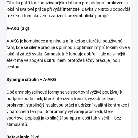
Citrulin patří k nejpoužívanějším látkám pro podporu prokrvení a
lokální svalové práce při vyšší intenzitě. Dávka v Nitroxu odpovídá
těžkému tréninkovému zatížení, ne symbolické pumpě.
A-AKG (3 g)
A-AKG je kombinace argininu a alfa-ketoglutarátu, používaná
tam, kde se cíleně pracuje s pumpou, optimálním průtokem krve a
lokální zátěží svalu. Samostatně funguje dobře — ale nejsilnější
efekt má ve spojení s citrulinem, protože každý pracuje jinou
cestou.
Synergie citrulin + A-AKG
Obě aminokyselinové formy se ve sportovní výživě používají k
podpoře podmínek, které intenzivní trénink vyžaduje: lepší
prokrvení, stabilnější svalovou práci a udržení kvalitní kontrakce i
v náročném tempu. Dohromady vytvářejí prostředí, které
sportovci popisují jako silnější pumpu a lepší tah v sérii — bez
stimulantů.
Beta-alanin (3 g)