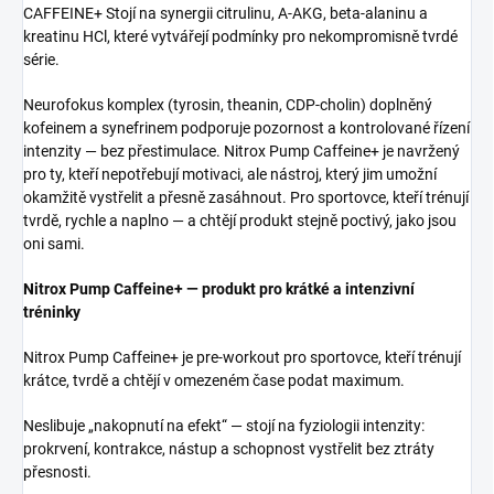
CAFFEINE+ Stojí na synergii citrulinu, A-AKG, beta-alaninu a
kreatinu HCl, které vytvářejí podmínky pro nekompromisně tvrdé
série.
Neurofokus komplex (tyrosin, theanin, CDP-cholin) doplněný
kofeinem a synefrinem podporuje pozornost a kontrolované řízení
intenzity — bez přestimulace. Nitrox Pump Caffeine+ je navržený
pro ty, kteří nepotřebují motivaci, ale nástroj, který jim umožní
okamžitě vystřelit a přesně zasáhnout. Pro sportovce, kteří trénují
tvrdě, rychle a naplno — a chtějí produkt stejně poctivý, jako jsou
oni sami.
Nitrox Pump Caffeine+ — produkt pro krátké a intenzivní
tréninky
Nitrox Pump Caffeine+ je pre-workout pro sportovce, kteří trénují
krátce, tvrdě a chtějí v omezeném čase podat maximum.
Neslibuje „nakopnutí na efekt“ — stojí na fyziologii intenzity:
prokrvení, kontrakce, nástup a schopnost vystřelit bez ztráty
přesnosti.