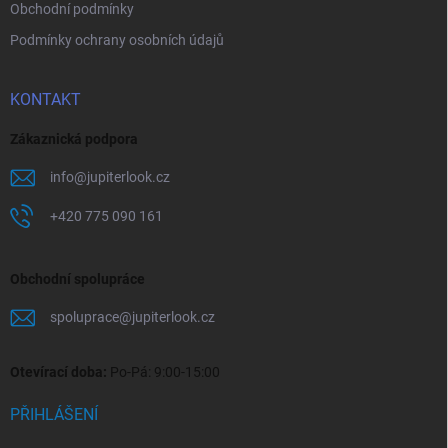
Obchodní podmínky
Podmínky ochrany osobních údajů
KONTAKT
Zákaznická podpora
info
@
jupiterlook.cz
+420 775 090 161
Obchodní spolupráce
spoluprace
@
jupiterlook.cz
Otevírací doba:
Po-Pá: 9:00-15:00
PŘIHLÁŠENÍ