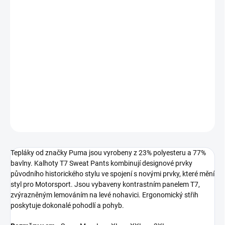
MŮŽEME DORUČIT DO:
ZVOLTE VARIANTU
−
+
Přidat do košíku
Tepláky od značky Puma z kolekce BMW M Motorsport T7.
DETAILNÍ INFORMACE
ZEPTAT SE
Tepláky od značky Puma jsou vyrobeny z 23% polyesteru a 77%
bavlny.
Kalhoty T7 Sweat Pants kombinují designové prvky
původního historického stylu ve spojení s novými prvky, které mění
styl pro Motorsport. Jsou vybaveny kontrastním panelem T7,
zvýrazněným lemováním na levé nohavici. Ergonomický střih
poskytuje dokonalé pohodlí a pohyb.