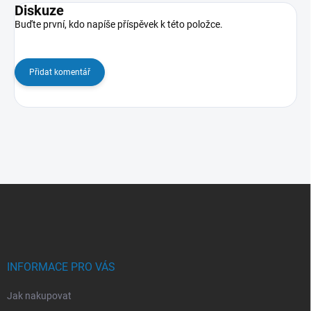
Diskuze
Buďte první, kdo napíše příspěvek k této položce.
Přidat komentář
Z
á
p
a
t
í
INFORMACE PRO VÁS
Jak nakupovat