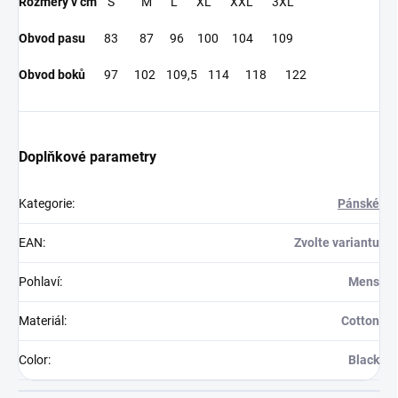
Rozměry v cm
S M L XL XXL 3XL
Obvod pasu
83 87 96 100 104 109
Obvod boků
97 102 109,5 114 118 122
Doplňkové parametry
Kategorie
:
Pánské
EAN
:
Zvolte variantu
Pohlaví
:
Mens
Materiál
:
Cotton
Color
:
Black