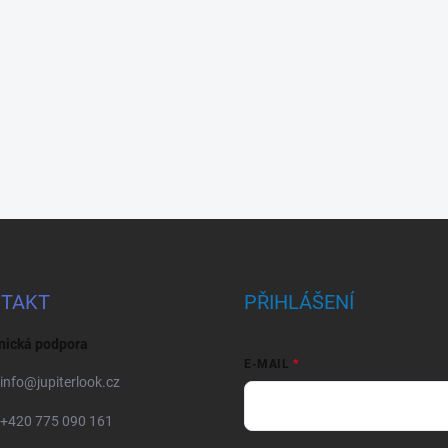
TAKT
PŘIHLÁŠENÍ
nická podpora
E-MAIL
info
@
jupiterlook.cz
+420 775 090 161