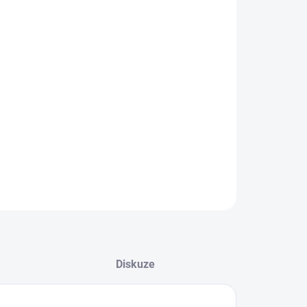
EME DORUČIT DO:
LTE VARIANTU
−
+
Přidat do košíku
ké kraťasy od značky Puma.
ILNÍ INFORMACE
ZEPTAT SE
Diskuze