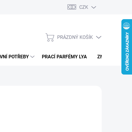
CZK
PRÁZDNÝ KOŠÍK
NÁKUPNÍ
KOŠÍK
VNÍ POTŘEBY
PRACÍ PARFÉMY LYA
ZNAČKY
49 Kč
ná
LTE VARIANTU
:
IANTA