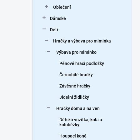
n
Oblečení
í
p
Dámské
a
n
Děti
e
Hračky a výbava pro miminka
l
Výbava pro miminko
Pěnové hrací podložky
Černobílé hračky
Závěsné hračky
Jídelní židličky
Hračky domu a na ven
Dětská vozítka, kola a
koloběžky
Houpací koně