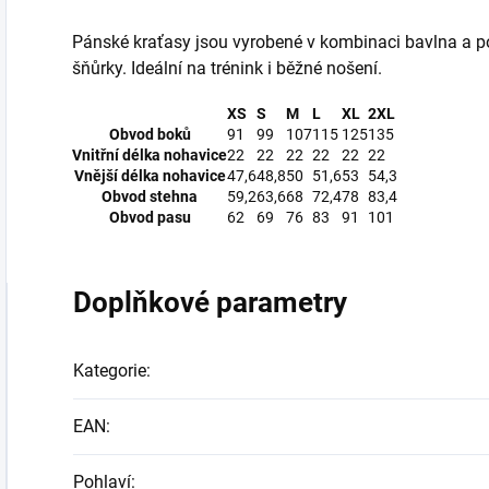
Pánské kraťasy jsou vyrobené v kombinaci bavlna a po
šňůrky. Ideální na trénink i běžné nošení.
XS
S
M
L
XL
2XL
Obvod boků
91
99
107
115
125
135
Vnitřní délka nohavice
22
22
22
22
22
22
Vnější délka nohavice
47,6
48,8
50
51,6
53
54,3
Obvod stehna
59,2
63,6
68
72,4
78
83,4
Obvod pasu
62
69
76
83
91
101
Doplňkové parametry
Kategorie
:
EAN
:
Pohlaví
: