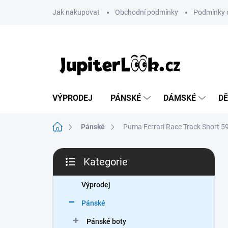
Přejít
Jak nakupovat
Obchodní podmínky
Podmínky 
na
obsah
VÝPRODEJ
PÁNSKÉ
DÁMSKÉ
DĚ
Domů
Pánské
Puma Ferrari Race Track Short 
P
Kategorie
o
Přeskočit
s
kategorie
t
Výprodej
r
Pánské
a
n
Pánské boty