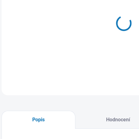
MŮŽ
ZVO
Páns
DETA
Popis
Hodnocení