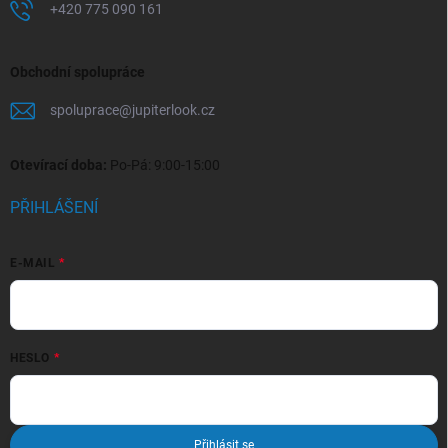
+420 775 090 161
Obchodní spolupráce
spoluprace
@
jupiterlook.cz
Otevírací doba:
Po-Pá: 9:00-15:00
PŘIHLÁŠENÍ
E-MAIL
HESLO
Přihlásit se