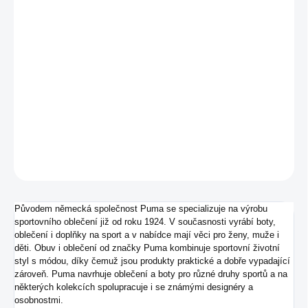
MŮŽEME DORUČIT DO:
ZVOLTE VARIANTU
−
+
Přidat do košíku
Pánské kopačky od značky Puma.
DETAILNÍ INFORMACE
ZEPTAT SE
Původem německá společnost Puma se specializuje na výrobu
sportovního oblečení již od roku 1924. V současnosti vyrábí boty,
oblečení i doplňky na sport a v nabídce mají věci pro ženy, muže i
děti. Obuv i oblečení od značky Puma kombinuje sportovní životní
styl s módou, díky čemuž jsou produkty praktické a dobře vypadající
zároveň. Puma navrhuje oblečení a boty pro různé druhy sportů a na
některých kolekcích spolupracuje i se známými designéry a
osobnostmi.