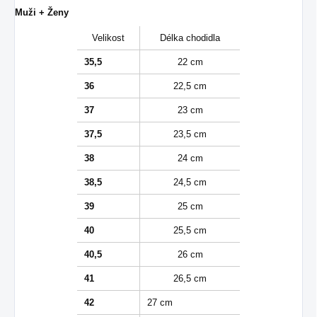
Muži + Ženy
Velikost
Délka chodidla
35,5
22 cm
36
22,5 cm
37
23 cm
37,5
23,5 cm
38
24 cm
38,5
24,5 cm
39
25 cm
40
25,5 cm
40,5
26 cm
41
26,5 cm
42
27 cm