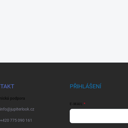
TAKT
PŘIHLÁŠENÍ
nická podpora
E-MAIL
info
@
jupiterlook.cz
+420 775 090 161