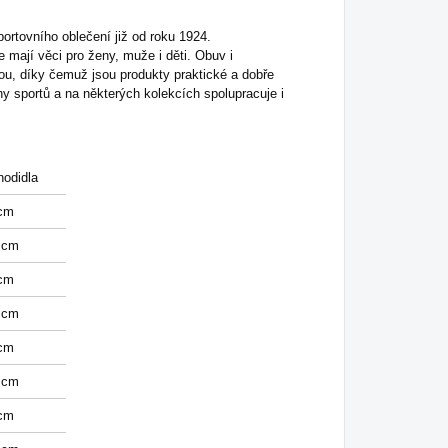
rtovního oblečení již od roku 1924.
e mají věci pro ženy, muže i děti. Obuv i
ou, díky čemuž jsou produkty praktické a dobře
y sportů a na některých kolekcích spolupracuje i
hodidla
cm
 cm
cm
 cm
cm
 cm
cm