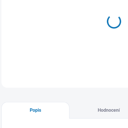
MŮŽ
ZVO
Páns
DETA
Popis
Hodnocení