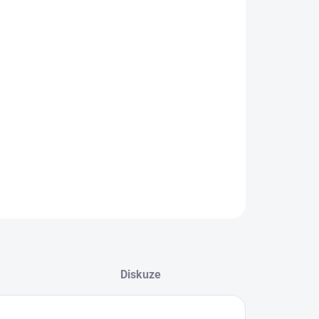
EME DORUČIT DO:
LTE VARIANTU
−
+
Přidat do košíku
ké kopačky od značky Puma.
ILNÍ INFORMACE
ZEPTAT SE
Diskuze