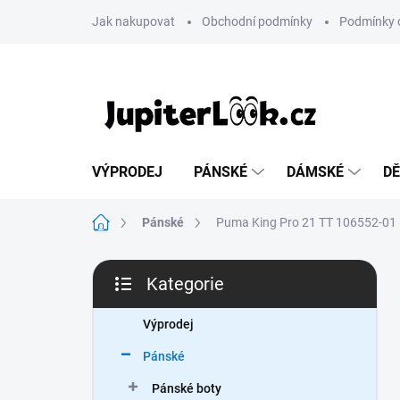
Přejít
Jak nakupovat
Obchodní podmínky
Podmínky 
na
obsah
VÝPRODEJ
PÁNSKÉ
DÁMSKÉ
DĚ
Domů
Pánské
Puma King Pro 21 TT 106552-01
P
Kategorie
o
Přeskočit
s
kategorie
t
Výprodej
r
Pánské
a
n
Pánské boty