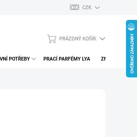
CZK
PRÁZDNÝ KOŠÍK
NÁKUPNÍ
KOŠÍK
VNÍ POTŘEBY
PRACÍ PARFÉMY LYA
ZNAČKY
490 Kč
ná
LTE VARIANTU
:
IANTA