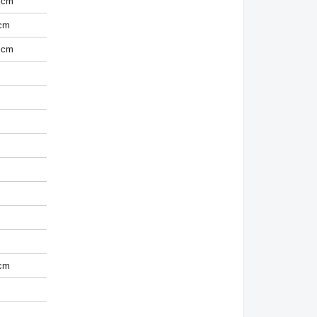
 cm
cm
 cm
cm