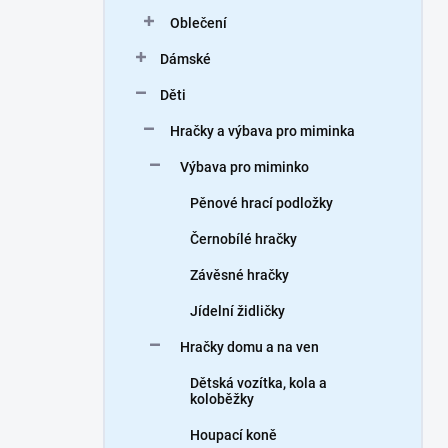
n
Oblečení
í
p
Dámské
a
n
Děti
e
Hračky a výbava pro miminka
l
Výbava pro miminko
Pěnové hrací podložky
Černobílé hračky
Závěsné hračky
Jídelní židličky
Hračky domu a na ven
Dětská vozítka, kola a
koloběžky
Houpací koně