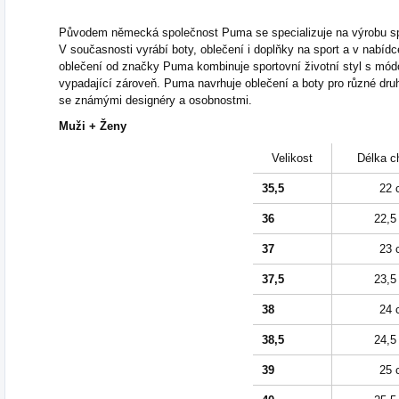
Původem německá společnost Puma se specializuje na výrobu spo
V současnosti vyrábí boty, oblečení i doplňky na sport a v nabídc
oblečení od značky Puma kombinuje sportovní životní styl s mód
vypadající zároveň. Puma navrhuje oblečení a boty pro různé druh
se známými designéry a osobnostmi.
Muži + Ženy
Velikost
Délka c
35,5
22 
36
22,5
37
23 
37,5
23,5
38
24 
38,5
24,5
39
25 