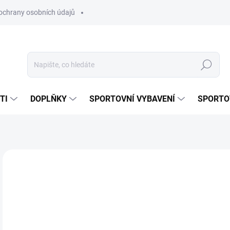
ochrany osobních údajů
Hledat
TI
DOPLŇKY
SPORTOVNÍ VYBAVENÍ
SPORTO
Neohodnoceno
Podrobnosti hodnocení
ZNAČKA:
PUMA
1 
Měr
ZVO
cena
VAR