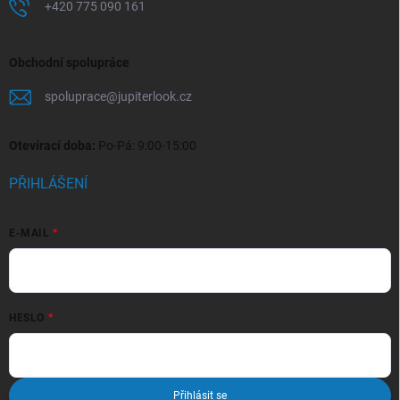
+420 775 090 161
Obchodní spolupráce
spoluprace
@
jupiterlook.cz
Otevírací doba:
Po-Pá: 9:00-15:00
PŘIHLÁŠENÍ
E-MAIL
HESLO
Přihlásit se