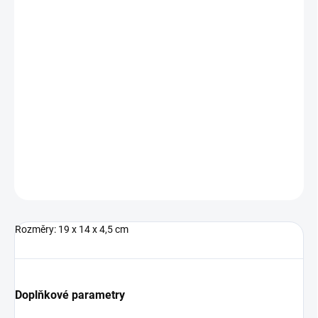
MŮŽEME
DORUČIT DO:
13.8.2026
−
+
Přidat do košíku
Pánská malá taška od značky Puma s nastavitelným popruhem.
DETAILNÍ INFORMACE
ZEPTAT SE
Rozměry: 19 x 14 x 4,5 cm
Doplňkové parametry