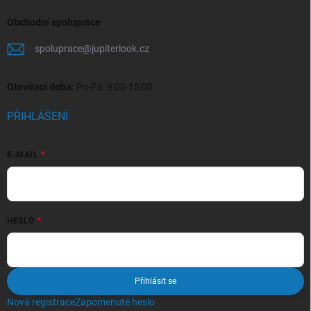
Obchodní spolupráce
spoluprace
@
jupiterlook.cz
Otevírací doba:
Po-Pá: 9:00-15:00
PŘIHLÁŠENÍ
E-MAIL
HESLO
Přihlásit se
Nová registrace
Zapomenuté heslo