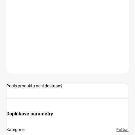
MŮŽEME
DORUČIT DO:
14.8.2026
−
+
Přidat do košíku
Fotbalový míč od značky Puma.
ZEPTAT SE
Popis produktu není dostupný
Doplňkové parametry
Kategorie
:
Fotbal