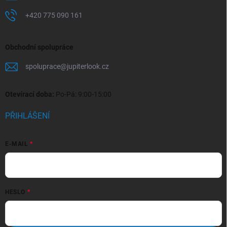
+420 775 090 161
Obchodní spolupráce
spoluprace
@
jupiterlook.cz
Otevírací doba:
Po-Pá: 9:00-15:00
PŘIHLÁŠENÍ
E-MAIL
HESLO