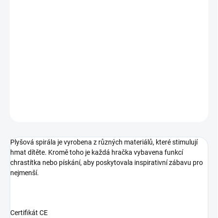
10.8.2026
−
+
Přidat do košíku
Plyšová spirála je vyrobena z různých materiálů, které stimulují
hmat dítěte.
DETAILNÍ INFORMACE
ZEPTAT SE
Plyšová spirála je vyrobena z různých materiálů, které stimulují
hmat dítěte. Kromě toho je každá hračka vybavena funkcí
chrastítka nebo pískání, aby poskytovala inspirativní zábavu pro
nejmenší.
Certifikát CE