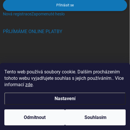
Přihlásit se
Nová registrace
Zapomenuté heslo
PŘIJÍMÁME ONLINE PLATBY
BLOG
Tento web používá soubory cookie. Dalším procházením
tohoto webu vyjadřujete souhlas s jejich používáním.. Více
Crocs, proč se svět zamiloval do těchto bot a proč je MUSÍTE mít
informací
zde
.
také?
Nastavení
Copyright 2026
Jupiterlook.cz
. Všechna práva vyhrazena.
Odmítnout
Souhlasím
Vytvořil Shoptet