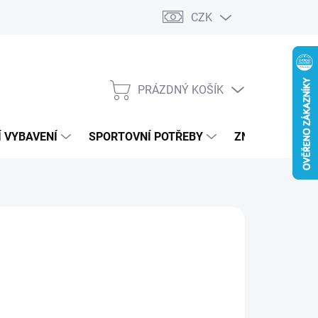
CZK
PRÁZDNÝ KOŠÍK
NÁKUPNÍ
KOŠÍK
 VYBAVENÍ
SPORTOVNÍ POTŘEBY
ZNAČKY
590 Kč
ná
LTE VARIANTU
:
IANTA