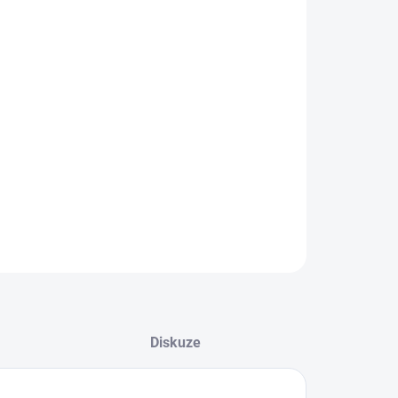
EME DORUČIT DO:
LTE VARIANTU
−
+
Přidat do košíku
ZEPTAT SE
Diskuze