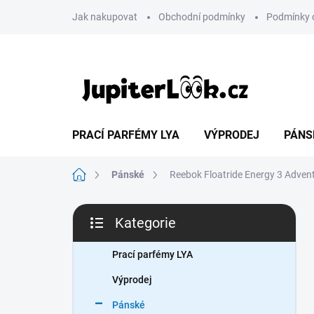
Přejít
Jak nakupovat
Obchodní podmínky
Podmínky 
na
obsah
PRACÍ PARFÉMY LYA
VÝPRODEJ
PÁNS
Domů
Pánské
Reebok Floatride Energy 3 Adve
P
Kategorie
o
Přeskočit
s
kategorie
t
Prací parfémy LYA
r
Výprodej
a
n
Pánské