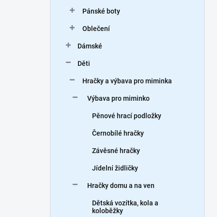
n
Pánské boty
í
p
Oblečení
a
n
Dámské
e
Děti
l
Hračky a výbava pro miminka
Výbava pro miminko
Pěnové hrací podložky
Černobílé hračky
Závěsné hračky
Jídelní židličky
Hračky domu a na ven
Dětská vozítka, kola a
koloběžky