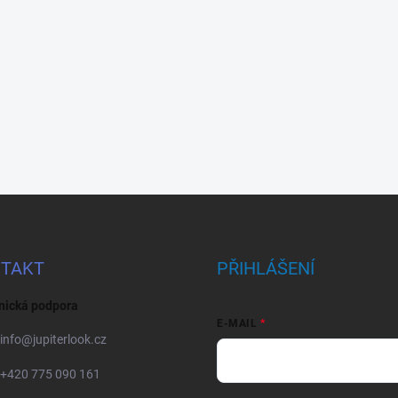
TAKT
PŘIHLÁŠENÍ
nická podpora
E-MAIL
info
@
jupiterlook.cz
+420 775 090 161