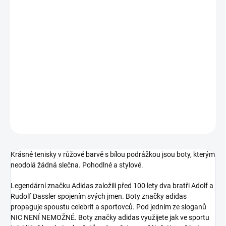
MŮŽEME
DORUČIT DO:
11.8.2026
−
+
Přidat do košíku
Krásné tenisky od značky Adidas pro slečny.
DETAILNÍ INFORMACE
ZEPTAT SE
Krásné tenisky v růžové barvě s bílou podrážkou jsou boty, kterým
neodolá žádná slečna. Pohodlné a stylové.
Legendární značku Adidas založili před 100 lety dva bratři Adolf a
Rudolf Dassler spojením svých jmen. Boty značky adidas
propaguje spoustu celebrit a sportovců. Pod jedním ze sloganů
NIC NENÍ NEMOŽNÉ. Boty značky adidas využijete jak ve sportu