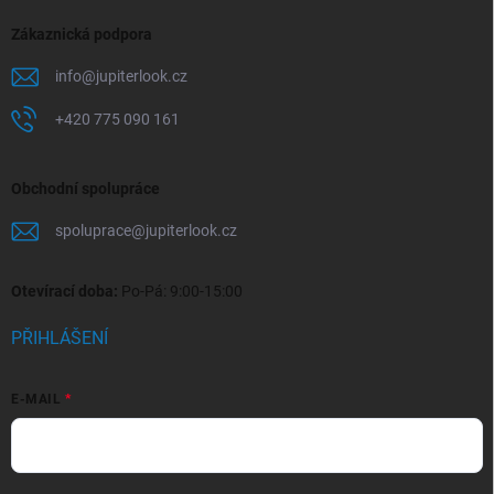
Zákaznická podpora
info
@
jupiterlook.cz
+420 775 090 161
Obchodní spolupráce
spoluprace
@
jupiterlook.cz
Otevírací doba:
Po-Pá: 9:00-15:00
PŘIHLÁŠENÍ
E-MAIL