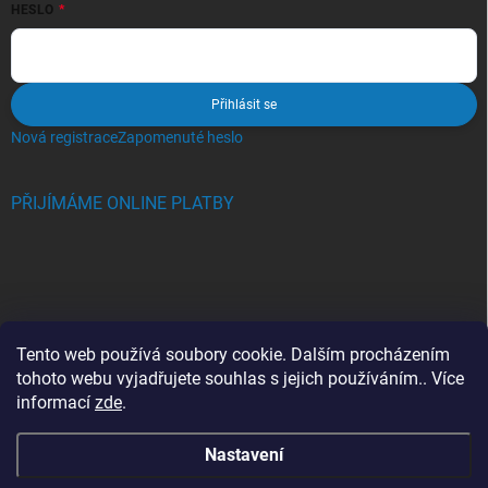
HESLO
Přihlásit se
Nová registrace
Zapomenuté heslo
PŘIJÍMÁME ONLINE PLATBY
BLOG
Tento web používá soubory cookie. Dalším procházením
tohoto webu vyjadřujete souhlas s jejich používáním.. Více
Crocs, proč se svět zamiloval do těchto bot a proč je MUSÍTE mít
informací
zde
.
také?
Nastavení