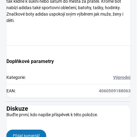
tak klidně k sukni nebo šatům do města za přáteli. Kromě bot
nabízí adidas také sportovní oblečení, batohy, tašky, hodinky.
Značkové boty adidas uspokojí svým výběrem jak muže, ženy i
děti.
Doplňkové parametry
Kategorie
:
Výprodej
EAN
:
4060509188063
Diskuze
Buďte první, kdo napíše příspěvek k této položce.
Přidat komentář