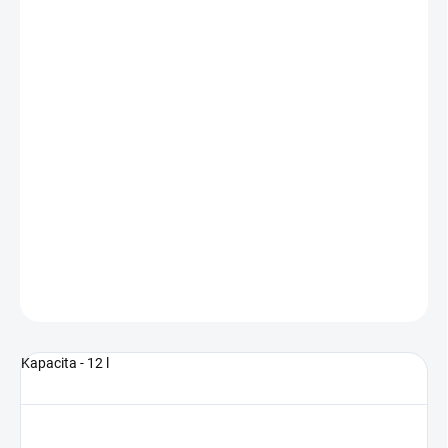
MŮŽEME
DORUČIT DO:
13.8.2026
−
+
Přidat do košíku
Běžecký batoh od značky Salomon se dvěma náprsními kapsami na
láhve o objemu 500ml.
DETAILNÍ INFORMACE
ZEPTAT SE
Kapacita - 12 l