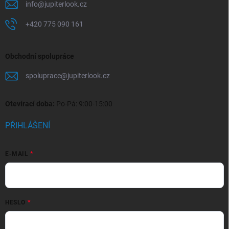
info
@
jupiterlook.cz
+420 775 090 161
Obchodní spolupráce
spoluprace
@
jupiterlook.cz
Otevírací doba:
Po-Pá: 9:00-15:00
PŘIHLÁŠENÍ
E-MAIL
HESLO