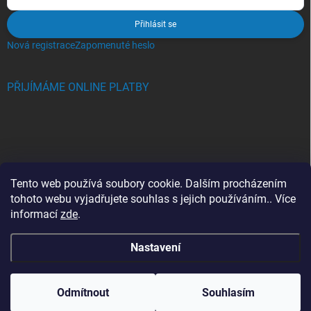
Přihlásit se
Nová registrace
Zapomenuté heslo
PŘIJÍMÁME ONLINE PLATBY
BLOG
Tento web používá soubory cookie. Dalším procházením
tohoto webu vyjadřujete souhlas s jejich používáním.. Více
Crocs, proč se svět zamiloval do těchto bot a proč je MUSÍTE mít
informací
zde
.
také?
Nastavení
Copyright 2026
Jupiterlook.cz
. Všechna práva vyhrazena.
Odmítnout
Souhlasím
Vytvořil Shoptet