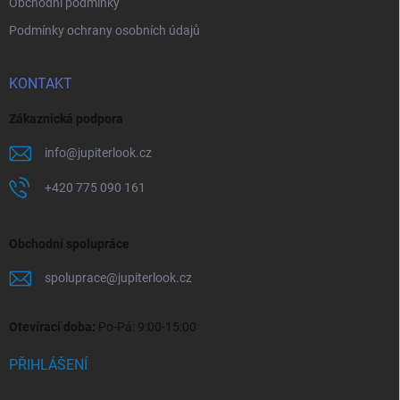
Obchodní podmínky
Podmínky ochrany osobních údajů
KONTAKT
Zákaznická podpora
info
@
jupiterlook.cz
+420 775 090 161
Obchodní spolupráce
spoluprace
@
jupiterlook.cz
Otevírací doba:
Po-Pá: 9:00-15:00
PŘIHLÁŠENÍ