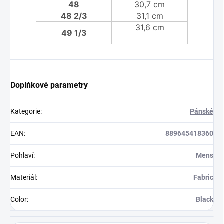
48
30,7 cm
48 2/3
31,1 cm
31,6 cm
49 1/3
Doplňkové parametry
Kategorie
:
Pánské
EAN
:
889645418360
Pohlaví
:
Mens
Materiál
:
Fabric
Color
:
Black