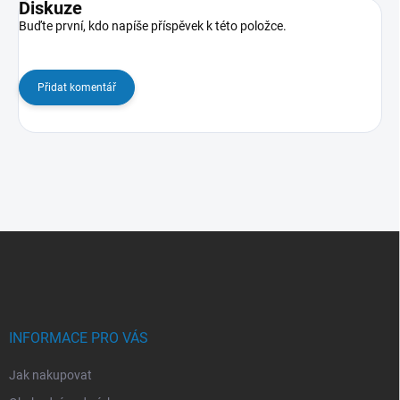
Diskuze
Buďte první, kdo napíše příspěvek k této položce.
Přidat komentář
Z
á
p
a
t
í
INFORMACE PRO VÁS
Jak nakupovat