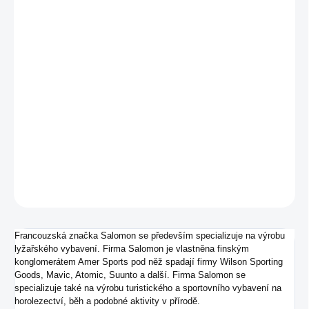
MŮŽEME
DORUČIT DO:
17.8.2026
−
+
Přidat do košíku
Pánské běžecké tenisky od značky Salomon.
DETAILNÍ INFORMACE
ZEPTAT SE
Francouzská značka Salomon se především specializuje na výrobu
lyžařského vybavení. Firma Salomon je vlastněna finským
konglomerátem Amer Sports pod něž spadají firmy Wilson Sporting
Goods, Mavic, Atomic, Suunto a další. Firma Salomon se
specializuje také na výrobu turistického a sportovního vybavení na
horolezectví, běh a podobné aktivity v přírodě.