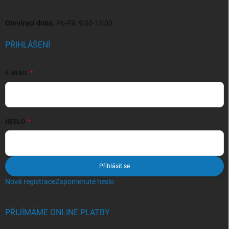
Otevírací doba:
Po-Pá: 9:00-15:00
PŘIHLÁŠENÍ
E-MAIL
HESLO
Přihlásit se
Nová registrace
Zapomenuté heslo
PŘIJÍMÁME ONLINE PLATBY