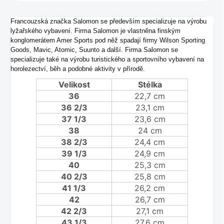
Francouzská značka Salomon se především specializuje na výrobu
lyžařského vybavení. Firma Salomon je vlastněna finským
konglomerátem Amer Sports pod něž spadají firmy Wilson Sporting
Goods, Mavic, Atomic, Suunto a další. Firma Salomon se
specializuje také na výrobu turistického a sportovního vybavení na
horolezectví, běh a podobné aktivity v přírodě.
Velikost
Stélka
36
22,7 cm
36 2/3
23,1 cm
37 1/3
23,6 cm
38
24 cm
38 2/3
24,4 cm
39 1/3
24,9 cm
40
25,3 cm
40 2/3
25,8 cm
41 1/3
26,2 cm
42
26,7 cm
42 2/3
27,1 cm
43 1/3
27,6 cm