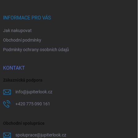
a
t
í
INFORMACE PRO VÁS
Jak nakupovat
Obchodní podmínky
Podmínky ochrany osobních údajů
KONTAKT
Zákaznická podpora
info
@
jupiterlook.cz
+420 775 090 161
Obchodní spolupráce
spoluprace
@
jupiterlook.cz