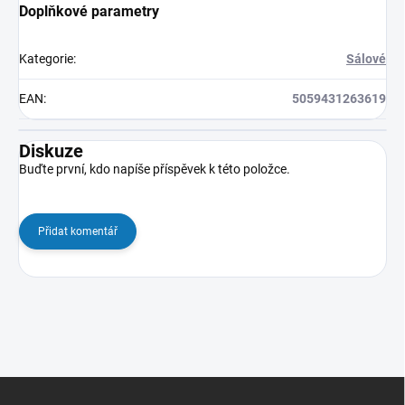
Doplňkové parametry
Kategorie
:
Sálové
EAN
:
5059431263619
Diskuze
Buďte první, kdo napíše příspěvek k této položce.
Přidat komentář
Z