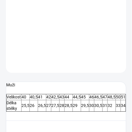
MŮŽEME DORUČIT DO:
10.8.2026
−
+
Přidat do košíku
Pánské sálové kopačky od značky Mizuno.
DETAILNÍ INFORMACE
ZEPTAT SE
Muži
Velikost
40
40,5
41
42
42,5
43
44
44,5
45
46
46,5
47
48,5
50
51
Délka
25,5
26
26,5
27
27,5
28
28,5
29
29,5
30
30,5
31
32
33
34
stélky