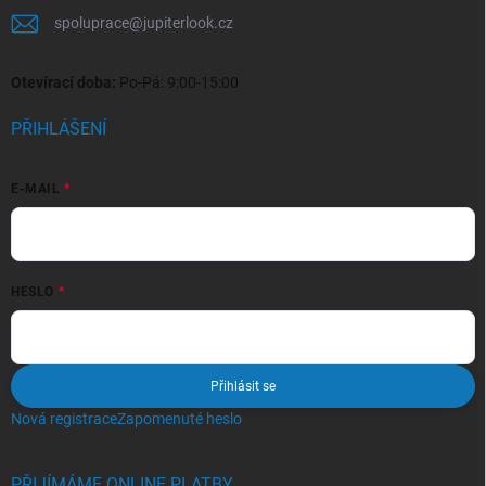
spoluprace
@
jupiterlook.cz
Otevírací doba:
Po-Pá: 9:00-15:00
PŘIHLÁŠENÍ
E-MAIL
HESLO
Přihlásit se
Nová registrace
Zapomenuté heslo
PŘIJÍMÁME ONLINE PLATBY