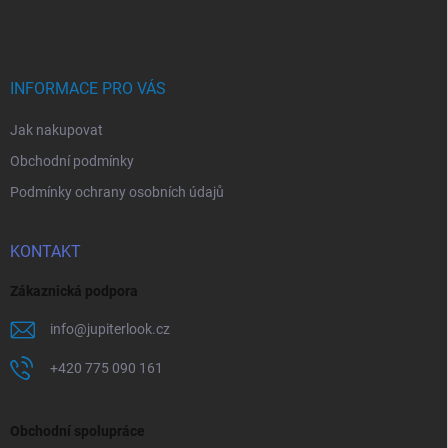
á
p
a
t
í
INFORMACE PRO VÁS
Jak nakupovat
Obchodní podmínky
Podmínky ochrany osobních údajů
KONTAKT
Zákaznická podpora
info
@
jupiterlook.cz
+420 775 090 161
Obchodní spolupráce