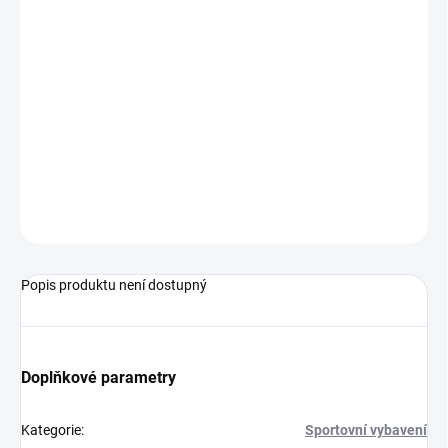
MŮŽEME DORUČIT DO:
ZVOLTE VARIANTU
−
+
Přidat do košíku
Fotbalový míč od značky Select.
ZEPTAT SE
Popis produktu není dostupný
Doplňkové parametry
Kategorie
:
Sportovní vybavení