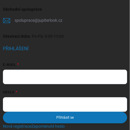
Obchodní spolupráce
spoluprace
@
jupiterlook.cz
Otevírací doba:
Po-Pá: 9:00-15:00
PŘIHLÁŠENÍ
E-MAIL
HESLO
Přihlásit se
Nová registrace
Zapomenuté heslo