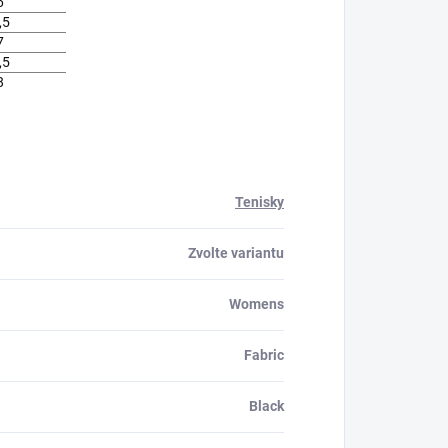
6
,5
7
,5
8
Tenisky
Zvolte variantu
Womens
Fabric
Black