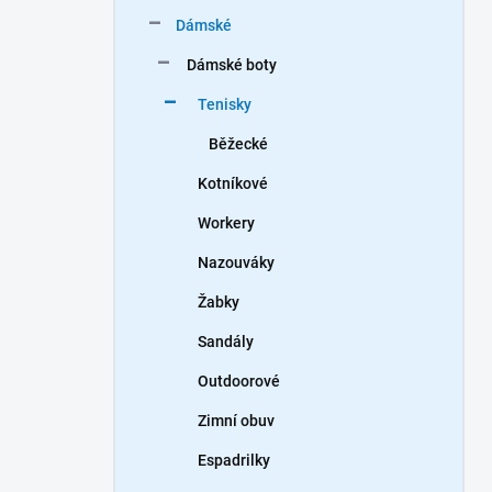
n
Dámské
í
p
Dámské boty
a
n
Tenisky
e
Běžecké
l
Kotníkové
Workery
Nazouváky
Žabky
Sandály
Outdoorové
Zimní obuv
Espadrilky