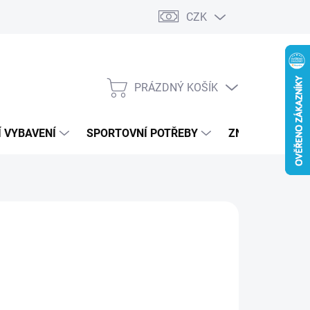
CZK
PRÁZDNÝ KOŠÍK
NÁKUPNÍ
KOŠÍK
 VYBAVENÍ
SPORTOVNÍ POTŘEBY
ZNAČKY
RS
890 Kč
ná
LTE VARIANTU
: