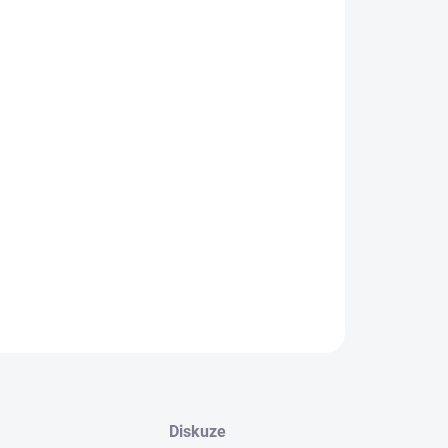
IANTA
EME DORUČIT DO:
ZVOLTE VARIANTU
−
+
Přidat do košíku
ké tenisky na vyšší platformě od značky Skechers.
ILNÍ INFORMACE
ZEPTAT SE
Diskuze