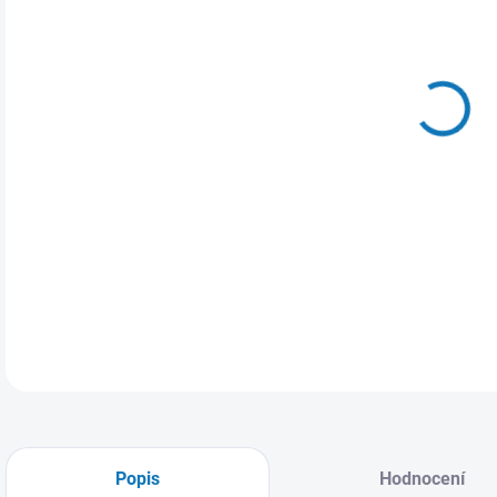
VAR
MŮŽ
Dáms
DETA
Popis
Hodnocení