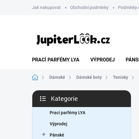
Přejít
Jak nakupovat
Obchodní podmínky
Podmínky 
na
obsah
PRACÍ PARFÉMY LYA
VÝPRODEJ
PÁNS
Domů
Dámské
Dámské boty
Tenisky
P
Kategorie
o
Přeskočit
s
kategorie
t
Prací parfémy LYA
r
Výprodej
a
n
Pánské