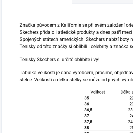
Značka původem z Kalifornie se při svém založení ori
Skechers přidalo i atletické produkty a dnes patří mez
Spojených státech amerických. Skechers nabízí boty n
Tenisky od této značky si oblíbili i celebrity a značka 
Tenisky Skechers si určitě oblíbíte i vy!
Tabulka velikostí je dána výrobcem, prosíme, objedná
stélce. Velikosti a délka stélky se může od jiných výrobc
Velikost
Délka 
35
2
36
2
36,5
23
37
2
37,5
24
38
2