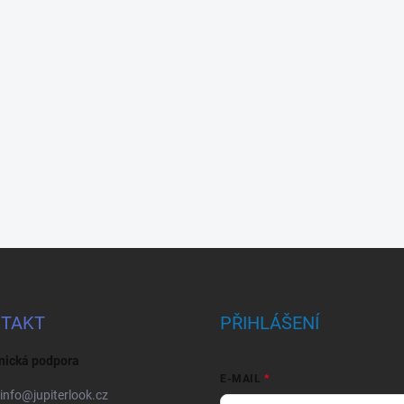
TAKT
PŘIHLÁŠENÍ
nická podpora
E-MAIL
info
@
jupiterlook.cz