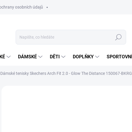
ochrany osobních údajů
Hledat
KÉ
DÁMSKÉ
DĚTI
DOPLŇKY
SPORTOVNÍ
Dámské tenisky Skechers Arch Fit 2.0 - Glow The Distance 150067-BKRG
Neohodnoceno
Podrobnosti hodnocení
ZNAČKA:
SKECHE
1 
Měr
ZVO
cena