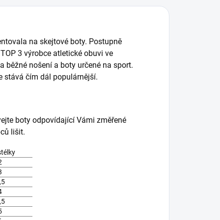
entovala na skejtové boty. Postupně
i TOP 3 výrobce atletické obuvi ve
a běžné nošení a boty určené na sport.
se stává čím dál populárnější.
vejte boty odpovídající Vámi změřené
ů lišit.
stélky
2
3
,5
4
,5
5