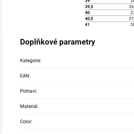
39
2
39,5
26
40
2
40,5
27
41
2
Doplňkové parametry
Kategorie
:
EAN
:
Pohlaví
:
Materiál
:
Color
: