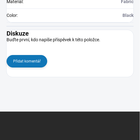
Materiál
:
Fabric
Color
:
Black
Diskuze
Buďte první, kdo napíše příspěvek k této položce.
Přidat komentář
Z
á
p
a