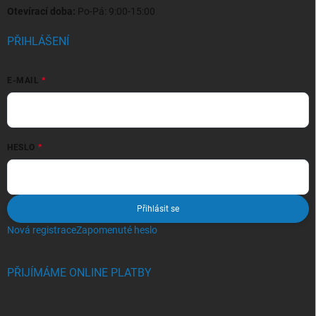
Otevírací doba:
Po-Pá: 9:00-15:00
PŘIHLÁŠENÍ
E-MAIL
HESLO
Přihlásit se
Nová registrace
Zapomenuté heslo
PŘIJÍMÁME ONLINE PLATBY