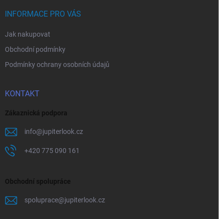
t
í
INFORMACE PRO VÁS
Jak nakupovat
Obchodní podmínky
Podmínky ochrany osobních údajů
KONTAKT
Zákaznická podpora
info
@
jupiterlook.cz
+420 775 090 161
Obchodní spolupráce
spoluprace
@
jupiterlook.cz