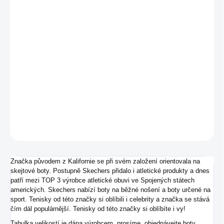
MŮŽEME DORUČIT DO:
ZVOLTE VARIANTU
−
+
Přidat do košíku
Velice lehké dámské nazouvací tenisky od značky Skechers.
DETAILNÍ INFORMACE
ZEPTAT SE
Značka původem z Kalifornie se při svém založení orientovala na
skejtové boty. Postupně Skechers přidalo i atletické produkty a dnes
patří mezi TOP 3 výrobce atletické obuvi ve Spojených státech
amerických. Skechers nabízí boty na běžné nošení a boty určené na
sport. Tenisky od této značky si oblíbili i celebrity a značka se stává
čím dál populárnější. Tenisky od této značky si oblíbíte i vy!
Tabulka velikostí je dána výrobcem, prosíme, objednávejte boty