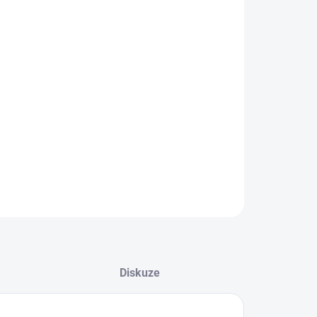
EME DORUČIT DO:
8.2026
−
+
Přidat do košíku
h od značky Skechers.
ILNÍ INFORMACE
ZEPTAT SE
Diskuze