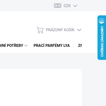
CZK
PRÁZDNÝ KOŠÍK
NÁKUPNÍ
KOŠÍK
VNÍ POTŘEBY
PRACÍ PARFÉMY LYA
ZNAČKY
RS
99 Kč
ná
LADEM
:
IANTA