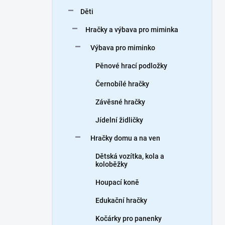
n
Děti
í
p
Hračky a výbava pro miminka
a
n
Výbava pro miminko
e
Pěnové hrací podložky
l
Černobílé hračky
Závěsné hračky
Jídelní židličky
Hračky domu a na ven
Dětská vozítka, kola a
koloběžky
Houpací koně
Edukační hračky
Kočárky pro panenky