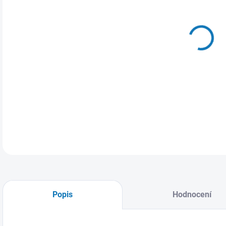
MŮŽ
14.
Bato
DETA
Popis
Hodnocení