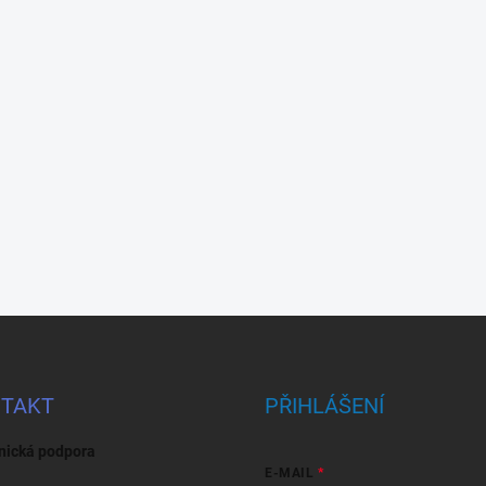
TAKT
PŘIHLÁŠENÍ
nická podpora
E-MAIL