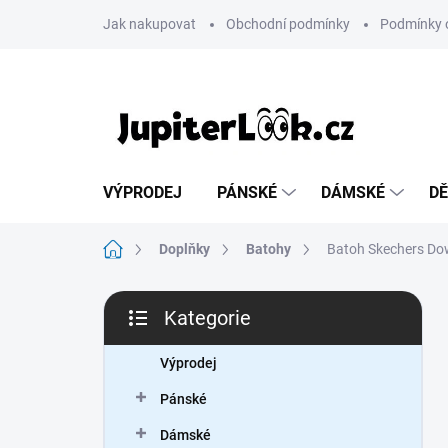
Přejít
Jak nakupovat
Obchodní podmínky
Podmínky 
na
obsah
VÝPRODEJ
PÁNSKÉ
DÁMSKÉ
DĚ
Domů
Doplňky
Batohy
Batoh Skechers D
P
Kategorie
o
Přeskočit
s
kategorie
t
Výprodej
r
Pánské
a
n
Dámské