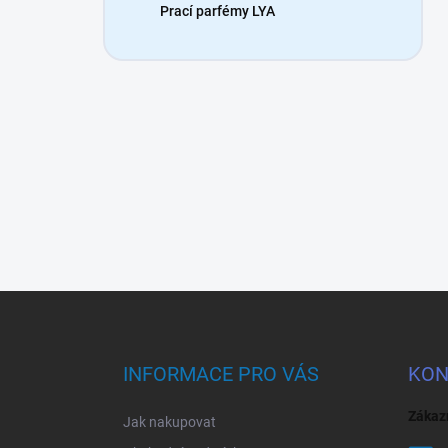
Prací parfémy LYA
Z
á
p
a
INFORMACE PRO VÁS
KON
t
í
Zákaz
Jak nakupovat