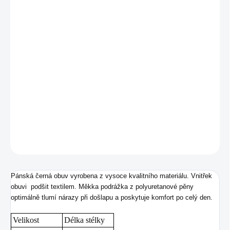
MŮŽEME
DORUČIT DO:
14.8.2026
−
+
Přidat do košíku
Pánská obuv od značky Skechers s klasickým šněrováním.
DETAILNÍ INFORMACE
ZEPTAT SE
Pánská černá obuv vyrobena z vysoce kvalitního materiálu. Vnitřek
obuvi podšit textilem. Měkka podrážka z polyuretanové pěny
optimálně tlumí nárazy při došlapu a poskytuje komfort po celý den.
Velikost
Délka stélky