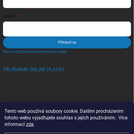
HESLO
Přihlásit se
Nová registrace
Zapomenuté heslo
PŘIJÍMÁME ONLINE PLATBY
BLOG
Tento web používá soubory cookie. Dalším procházením
tohoto webu vyjadřujete souhlas s jejich používáním.. Více
Crocs, proč se svět zamiloval do těchto bot a proč je MUSÍTE mít
informací
zde
.
také?