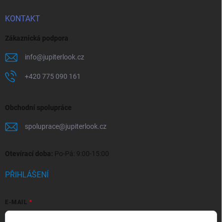
KONTAKT
Zákaznická podpora
info
@
jupiterlook.cz
+420 775 090 161
Obchodní spolupráce
spoluprace
@
jupiterlook.cz
Otevírací doba:
Po-Pá: 9:00-15:00
PŘIHLÁŠENÍ
E-MAIL