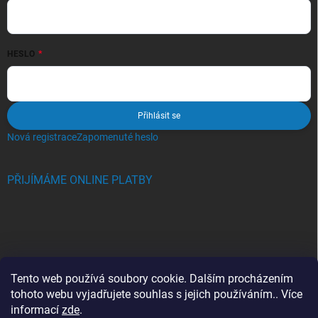
HESLO
Přihlásit se
Nová registrace
Zapomenuté heslo
PŘIJÍMÁME ONLINE PLATBY
BLOG
Tento web používá soubory cookie. Dalším procházením
tohoto webu vyjadřujete souhlas s jejich používáním.. Více
Crocs, proč se svět zamiloval do těchto bot a proč je MUSÍTE mít
informací
zde
.
také?