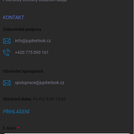
KONTAKT
Zákaznická podpora
info
@
jupiterlook.cz
+420 775 090 161
Obchodní spolupráce
spoluprace
@
jupiterlook.cz
Otevírací doba:
Po-Pá: 9:00-15:00
PŘIHLÁŠENÍ
E-MAIL