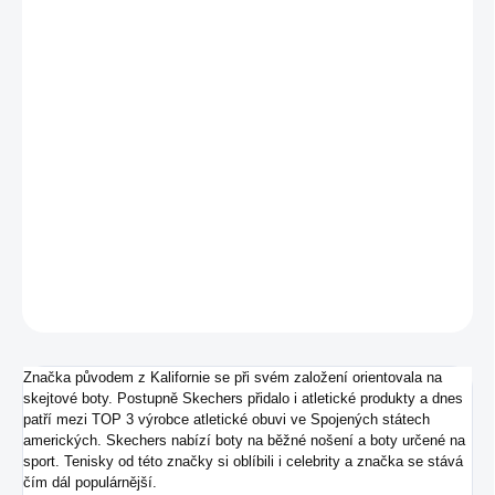
MŮŽEME
DORUČIT DO:
17.8.2026
−
+
Přidat do košíku
Pánské tenisky od značky Skechers,
DETAILNÍ INFORMACE
ZEPTAT SE
Značka původem z Kalifornie se při svém založení orientovala na
skejtové boty. Postupně Skechers přidalo i atletické produkty a dnes
patří mezi TOP 3 výrobce atletické obuvi ve Spojených státech
amerických. Skechers nabízí boty na běžné nošení a boty určené na
sport. Tenisky od této značky si oblíbili i celebrity a značka se stává
čím dál populárnější.