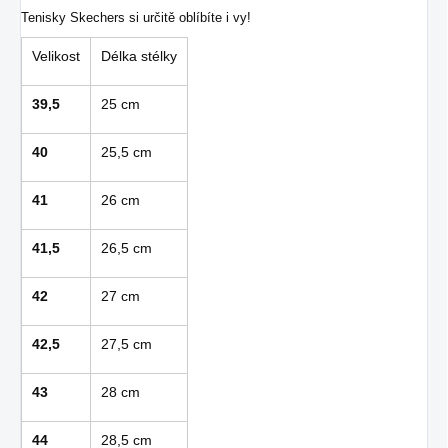
Tenisky Skechers si určitě oblíbíte i vy!
Velikost
Délka stélky
39,5
25 cm
40
25,5 cm
41
26 cm
41,5
26,5 cm
42
27 cm
42,5
27,5 cm
43
28 cm
44
28,5 cm