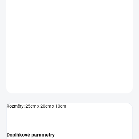
MŮŽEME
DORUČIT DO:
17.8.2026
−
+
Přidat do košíku
Mini batoh od značky Skechers.
DETAILNÍ INFORMACE
ZEPTAT SE
Rozměry: 25cm x 20cm x 10cm
Doplňkové parametry