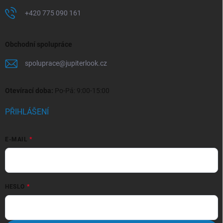
+420 775 090 161
Obchodní spolupráce
spoluprace
@
jupiterlook.cz
Otevírací doba:
Po-Pá: 9:00-15:00
PŘIHLÁŠENÍ
E-MAIL
HESLO