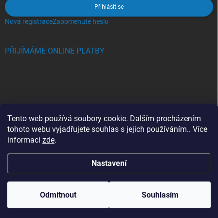
Přihlásit se
Nová registrace
Zapomenuté heslo
PŘIJÍMÁME ONLINE PLATBY
BLOG
Tento web používá soubory cookie. Dalším procházením
tohoto webu vyjadřujete souhlas s jejich používáním.. Více
Crocs, proč se svět zamiloval do těchto bot a proč je MUSÍTE mít
informací
zde
.
také?
Nastavení
Copyright 2026
Jupiterlook.cz
. Všechna práva vyhrazena.
Odmítnout
Souhlasím
Vytvořil Shoptet