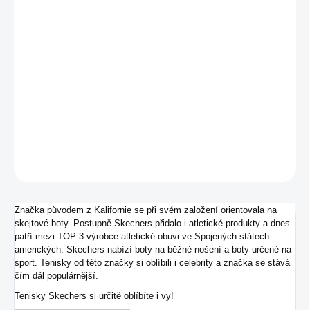
MŮŽEME DORUČIT DO:
ZVOLTE VARIANTU
−
+
Přidat do košíku
Pánská outdoorová obuv od značky Skechers.
DETAILNÍ INFORMACE
ZEPTAT SE
Značka původem z Kalifornie se při svém založení orientovala na
skejtové boty. Postupně Skechers přidalo i atletické produkty a dnes
patří mezi TOP 3 výrobce atletické obuvi ve Spojených státech
amerických. Skechers nabízí boty na běžné nošení a boty určené na
sport. Tenisky od této značky si oblíbili i celebrity a značka se stává
čím dál populárnější.
Tenisky Skechers si určitě oblíbíte i vy!