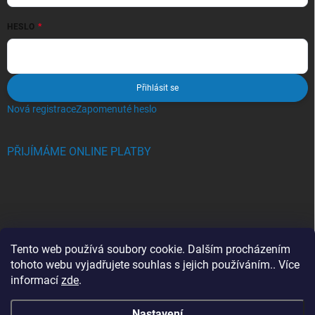
HESLO
Přihlásit se
Nová registrace
Zapomenuté heslo
PŘIJÍMÁME ONLINE PLATBY
BLOG
Tento web používá soubory cookie. Dalším procházením
tohoto webu vyjadřujete souhlas s jejich používáním.. Více
Crocs, proč se svět zamiloval do těchto bot a proč je MUSÍTE mít
informací
zde
.
také?
Nastavení