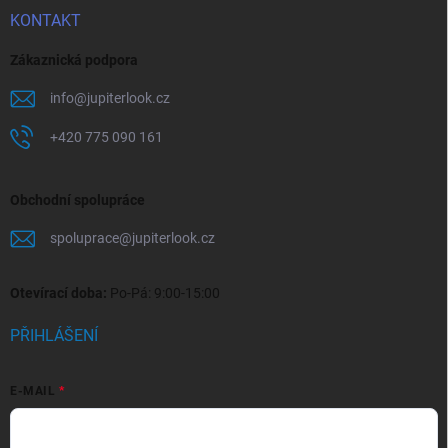
KONTAKT
Zákaznická podpora
info
@
jupiterlook.cz
+420 775 090 161
Obchodní spolupráce
spoluprace
@
jupiterlook.cz
Otevírací doba:
Po-Pá: 9:00-15:00
PŘIHLÁŠENÍ
E-MAIL