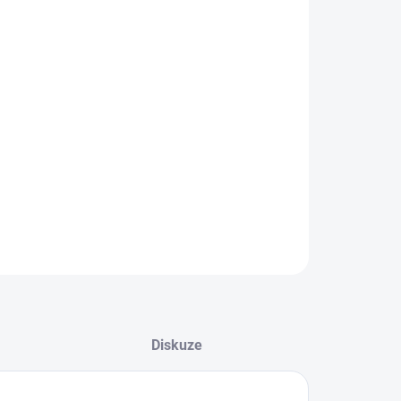
EME DORUČIT DO:
8.2026
−
+
Přidat do košíku
ké tenisky od značky Skechers.
ILNÍ INFORMACE
ZEPTAT SE
Diskuze