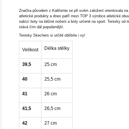
Značka původem z Kalifornie se při svém založení orientovala na 
atletické produkty a dnes patří mezi TOP 3 výrobce atletické ob
nabízí boty na běžné nošení a boty určené na sport. Tenisky od tét
stává čím dál populárnější.
Tenisky Skechers si určitě oblíbíte i vy!
Délka stélky
Velikost
39,5
25 cm
40
25,5 cm
41
26 cm
41,5
26,5 cm
42
27 cm