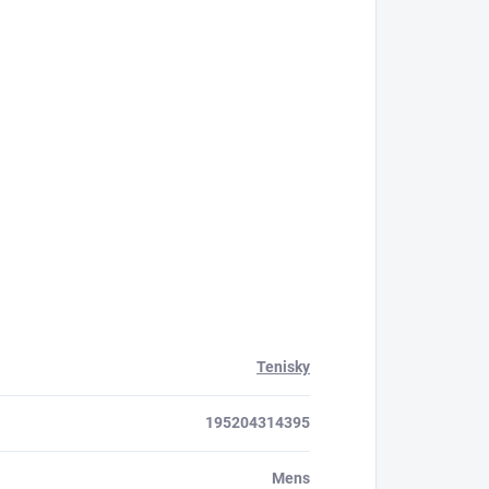
Tenisky
195204314395
Mens