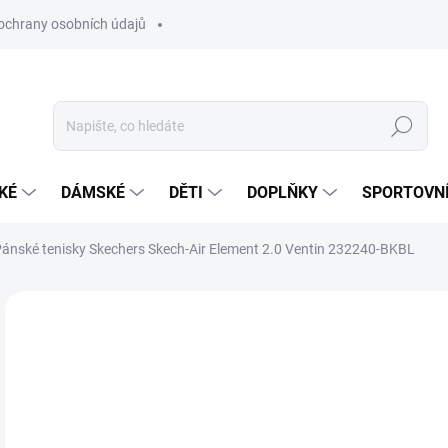
ochrany osobních údajů
Hledat
KÉ
DÁMSKÉ
DĚTI
DOPLŇKY
SPORTOVNÍ
ánské tenisky Skechers Skech-Air Element 2.0 Ventin 232240-BKBL
Neohodnoceno
Podrobnosti hodnocení
ZNAČKA:
SKECHE
1 
Měr
SK
cena
VAR