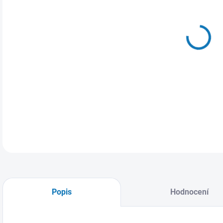
MŮŽ
17.
Páns
DETA
Popis
Hodnocení