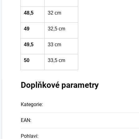
48,5
32 cm
49
32,5 cm
49,5
33 cm
50
33,5 cm
Doplňkové parametry
Kategorie
:
EAN
:
Pohlaví
: