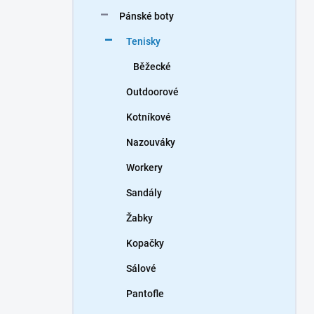
n
Pánské boty
í
p
Tenisky
a
n
Běžecké
e
Outdoorové
l
Kotníkové
Nazouváky
Workery
Sandály
Žabky
Kopačky
Sálové
Pantofle