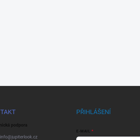
TAKT
PŘIHLÁŠENÍ
nická podpora
E-MAIL
info
@
jupiterlook.cz