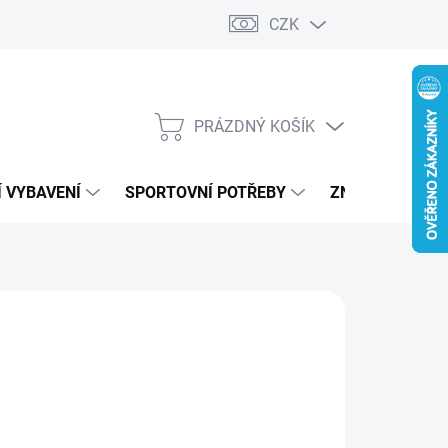
CZK
PRÁZDNÝ KOŠÍK
NÁKUPNÍ
KOŠÍK
 VYBAVENÍ
SPORTOVNÍ POTŘEBY
ZNAČKY
RS
390 Kč
ná
LADEM
(1 KS)
:
IANTA