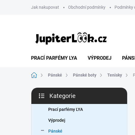
Přejít
Jak nakupovat
Obchodní podmínky
Podmínky 
na
obsah
PRACÍ PARFÉMY LYA
VÝPRODEJ
PÁNS
Domů
Pánské
Pánské boty
Tenisky
P
P
Kategorie
o
Přeskočit
s
kategorie
t
Prací parfémy LYA
r
Výprodej
a
n
Pánské