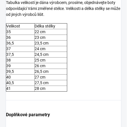
Tabulka velikostí je dána výrobcem, prosíme, objednávejte boty
odpovídající Vámi změřené stélce. Velikosti a délka stélky se může
od jiných výrobců lišit.
Velikost
Délka stélky
35
22 cm
36
23 cm
36,5
23,5 cm
37
24 cm
37,5
24,5 cm
38
25 cm
39
26 cm
39,5
26,5 cm
40
27 cm
40,5
27,5 cm
41
28 cm
Doplňkové parametry