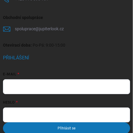
Obchodní spolupráce
spoluprace
@
jupiterlook.cz
Otevírací doba:
Po-Pá: 9:00-15:00
PŘIHLÁŠENÍ
E-MAIL
HESLO
Přihlásit se