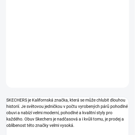
VARIANTA
MŮŽEME DORUČIT DO:
ZVOLTE VARIANTU
−
+
Přidat do košíku
Pohodlné nazouvací dámské tenisky od značky Skechers.
DETAILNÍ INFORMACE
ZEPTAT SE
SKECHERS je Kalifornská značka, která se může chlubit dlouhou
historií. Je světovou jedničkou v počtu vyrobených párů pohodlné
obuvi a nabízí velmi moderní, pohodlné a kvalitní styly pro
každého. Obuv Skechers je nadčasová a i kvůli tomu, je prodej a
oblíbenost této značky velmi vysoká.