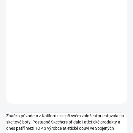
VARIANTA
MŮŽEME DORUČIT DO:
ZVOLTE VARIANTU
−
+
Přidat do košíku
Dámské nazouvací tenisky od značky Skechers.
DETAILNÍ INFORMACE
ZEPTAT SE
Značka původem z Kalifornie se při svém založení orientovala na
skejtové boty. Postupně Skechers přidalo i atletické produkty a
dnes patří mezi TOP 3 výrobce atletické obuvi ve Spojených