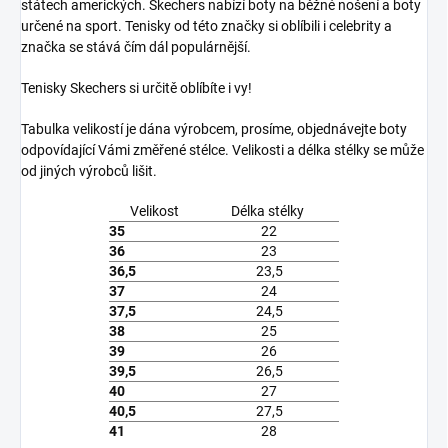
státech amerických. Skechers nabízí boty na běžné nošení a boty
určené na sport. Tenisky od této značky si oblíbili i celebrity a
značka se stává čím dál populárnější.
Tenisky Skechers si určitě oblíbíte i vy!
Tabulka velikostí je dána výrobcem, prosíme, objednávejte boty
odpovídající Vámi změřené stélce. Velikosti a délka stélky se může
od jiných výrobců lišit.
Velikost
Délka stélky
35
22
36
23
36,5
23,5
37
24
37,5
24,5
38
25
39
26
39,5
26,5
40
27
40,5
27,5
41
28