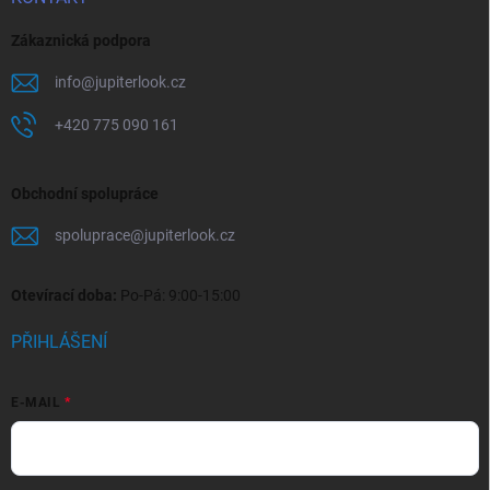
Zákaznická podpora
info
@
jupiterlook.cz
+420 775 090 161
Obchodní spolupráce
spoluprace
@
jupiterlook.cz
Otevírací doba:
Po-Pá: 9:00-15:00
PŘIHLÁŠENÍ
E-MAIL