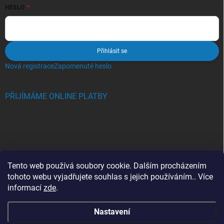
HESLO
Přihlásit se
Nová registrace
Zapomenuté heslo
PŘIJÍMÁME ONLINE PLATBY
BLOG
Tento web používá soubory cookie. Dalším procházením
tohoto webu vyjadřujete souhlas s jejich používáním.. Více
Crocs, proč se svět zamiloval do těchto bot a proč je MUSÍTE mít
informací
zde
.
také?
Nastavení