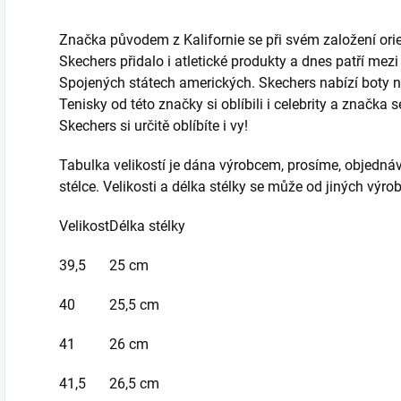
Značka původem z Kalifornie se při svém založení ori
Skechers přidalo i atletické produkty a dnes patří mez
Spojených státech amerických. Skechers nabízí boty n
Tenisky od této značky si oblíbili i celebrity a značka 
Skechers si určitě oblíbíte i vy!
Tabulka velikostí je dána výrobcem, prosíme, objedná
stélce. Velikosti a délka stélky se může od jiných výrobc
Velikost
Délka stélky
39,5
25 cm
40
25,5 cm
41
26 cm
41,5
26,5 cm