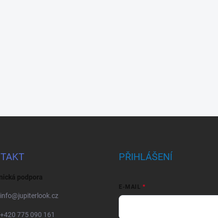
TAKT
PŘIHLÁŠENÍ
nická podpora
E-MAIL
info
@
jupiterlook.cz
+420 775 090 161