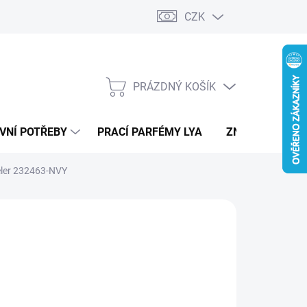
CZK
PRÁZDNÝ KOŠÍK
NÁKUPNÍ
KOŠÍK
VNÍ POTŘEBY
PRACÍ PARFÉMY LYA
ZNAČKY
eeler 232463-NVY
RS
790 Kč
ná
LTE VARIANTU
: