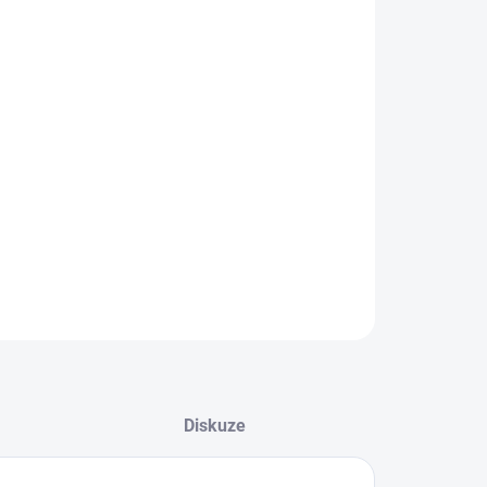
IANTA
EME DORUČIT DO:
ZVOLTE VARIANTU
−
+
Přidat do košíku
ILNÍ INFORMACE
ZEPTAT SE
Diskuze