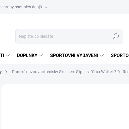
ochrany osobních údajů
Hledat
TI
DOPLŇKY
SPORTOVNÍ VYBAVENÍ
SPORTO
y
Pánské nazouvací tenisky Skechers Slip-ins: D'Lux Walker 2.0 - R
Neohodnoceno
Podrobnosti hodnocení
ZNAČKA:
SKECHE
1 
Měr
ZVO
cena