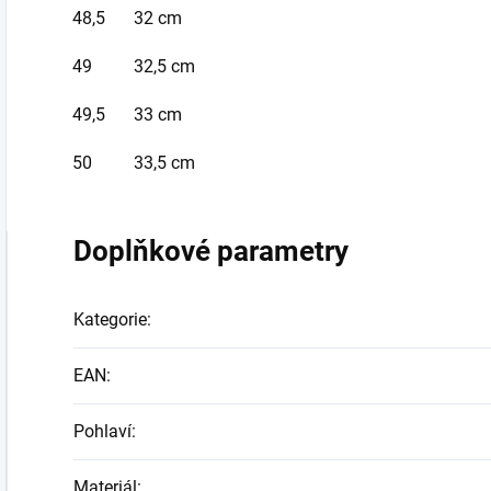
48,5
32 cm
49
32,5 cm
49,5
33 cm
50
33,5 cm
Doplňkové parametry
Kategorie
:
EAN
:
Pohlaví
:
Materiál
: