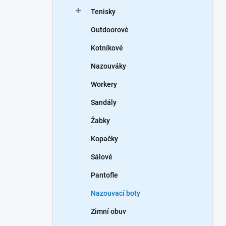
n
Tenisky
í
p
Outdoorové
a
n
Kotníkové
e
Nazouváky
l
Workery
Sandály
Žabky
Kopačky
Sálové
Pantofle
Nazouvací boty
Zimní obuv