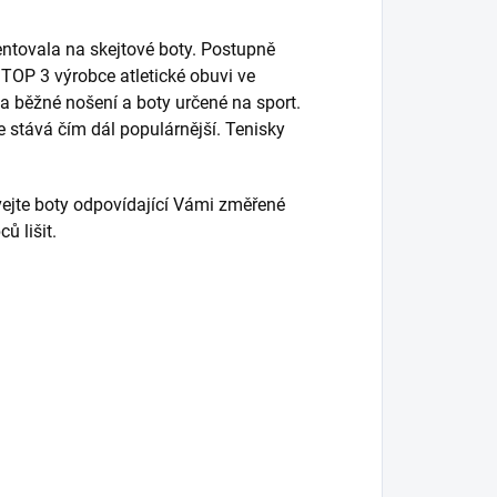
entovala na skejtové boty. Postupně
i TOP 3 výrobce atletické obuvi ve
a běžné nošení a boty určené na sport.
se stává čím dál populárnější. Tenisky
vejte boty odpovídající Vámi změřené
ů lišit.