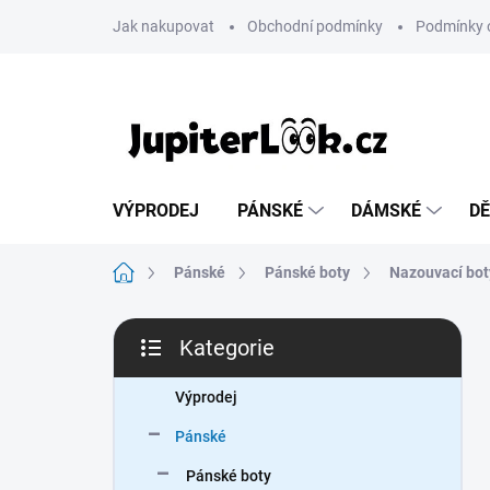
Přejít
Jak nakupovat
Obchodní podmínky
Podmínky 
na
obsah
VÝPRODEJ
PÁNSKÉ
DÁMSKÉ
DĚ
Domů
Pánské
Pánské boty
Nazouvací bot
P
Kategorie
o
Přeskočit
s
kategorie
t
Výprodej
r
Pánské
a
n
Pánské boty