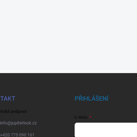
TAKT
PŘIHLÁŠENÍ
nická podpora
E-MAIL
info
@
jupiterlook.cz
+420 775 090 161