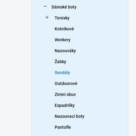
n
Dámské boty
í
p
Tenisky
a
n
Kotníkové
e
Workery
l
Nazouváky
Žabky
Sandály
Outdoorové
Zimní obuv
Espadrilky
Nazouvací boty
Pantofle