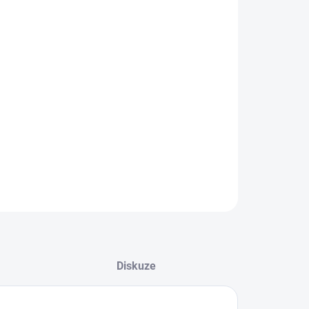
EME DORUČIT DO:
LTE VARIANTU
−
+
Přidat do košíku
ály od značky Skechers se velice snadno nazouvají.
ILNÍ INFORMACE
ZEPTAT SE
Diskuze