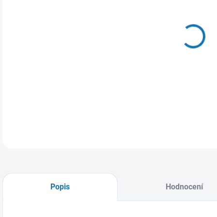
MŮŽ
ZVO
Sand
DETA
Popis
Hodnocení