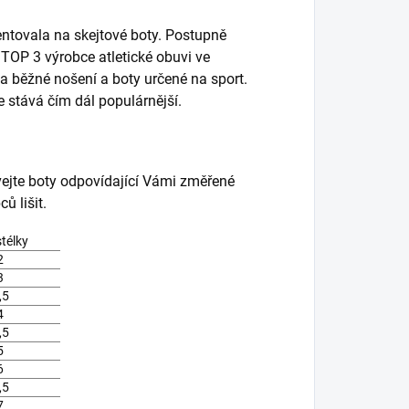
entovala na skejtové boty. Postupně
i TOP 3 výrobce atletické obuvi ve
a běžné nošení a boty určené na sport.
se stává čím dál populárnější.
vejte boty odpovídající Vámi změřené
ů lišit.
stélky
2
3
,5
4
,5
5
6
,5
7