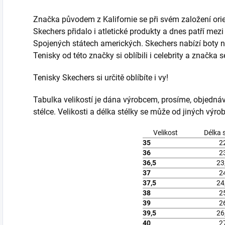
Značka původem z Kalifornie se při svém založení ori
Skechers přidalo i atletické produkty a dnes patří mez
Spojených státech amerických. Skechers nabízí boty n
Tenisky od této značky si oblíbili i celebrity a značka 
Tenisky Skechers si určitě oblíbíte i vy!
Tabulka velikostí je dána výrobcem, prosíme, objedná
stélce. Velikosti a délka stélky se může od jiných výrobc
Velikost
Délka 
35
2
36
2
36,5
23
37
2
37,5
24
38
2
39
2
39,5
26
40
2