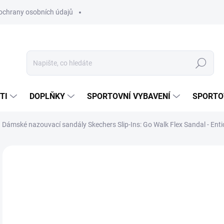
ochrany osobních údajů
Hledat
TI
DOPLŇKY
SPORTOVNÍ VYBAVENÍ
SPORTO
Dámské nazouvací sandály Skechers Slip-Ins: Go Walk Flex Sandal - En
Neohodnoceno
Podrobnosti hodnocení
ZNAČKA:
SKECHE
1 
Měr
ZVO
cena
VAR