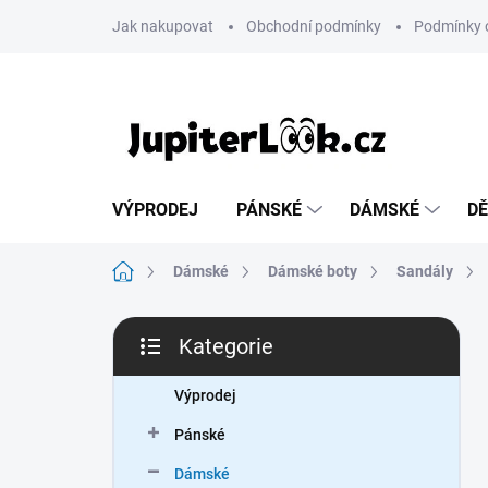
Přejít
Jak nakupovat
Obchodní podmínky
Podmínky 
na
obsah
VÝPRODEJ
PÁNSKÉ
DÁMSKÉ
DĚ
Domů
Dámské
Dámské boty
Sandály
P
Kategorie
o
Přeskočit
s
kategorie
t
Výprodej
r
Pánské
a
n
Dámské