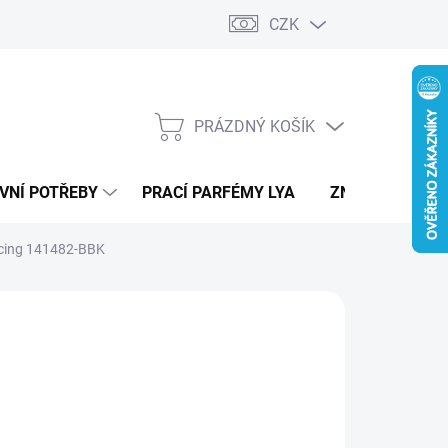
CZK
PRÁZDNÝ KOŠÍK
NÁKUPNÍ
KOŠÍK
VNÍ POTŘEBY
PRACÍ PARFÉMY LYA
ZNAČKY
ticing 141482-BBK
RS
390 Kč
ná
LTE VARIANTU
:
IANTA