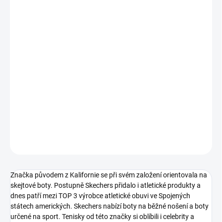
VARIANTA
MŮŽEME DORUČIT DO:
ZVOLTE VARIANTU
−
+
Přidat do košíku
Dámské nazouvací zmní tenisky od značky Skechers jsou
voděodolné.
DETAILNÍ INFORMACE
ZEPTAT SE
Značka původem z Kalifornie se při svém založení orientovala na
skejtové boty. Postupně Skechers přidalo i atletické produkty a
dnes patří mezi TOP 3 výrobce atletické obuvi ve Spojených
státech amerických. Skechers nabízí boty na běžné nošení a boty
určené na sport. Tenisky od této značky si oblíbili i celebrity a