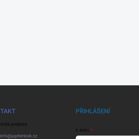
TAKT
PŘIHLÁŠENÍ
nická podpora
E-MAIL
info
@
jupiterlook.cz