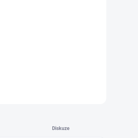
IANTA
EME DORUČIT DO:
LTE VARIANTU
−
+
Přidat do košíku
ZEPTAT SE
Diskuze