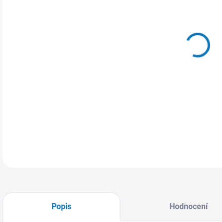
VAR
MŮŽ
ZVO
Popis
Hodnocení