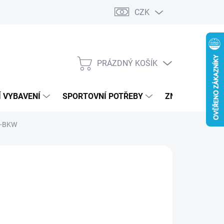
CZK
PRÁZDNÝ KOŠÍK
NÁKUPNÍ
KOŠÍK
 VYBAVENÍ
SPORTOVNÍ POTŘEBY
ZNAČKY
17-BKW
RS
290 Kč
ná
LTE VARIANTU
: