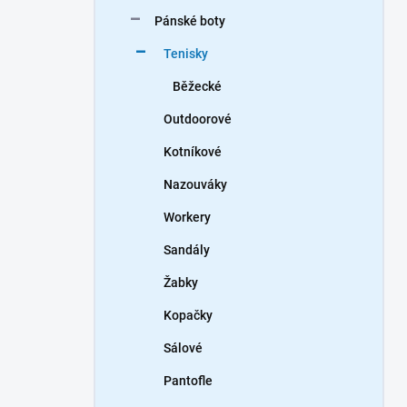
n
Pánské boty
í
p
Tenisky
a
n
Běžecké
e
Outdoorové
l
Kotníkové
Nazouváky
Workery
Sandály
Žabky
Kopačky
Sálové
Pantofle