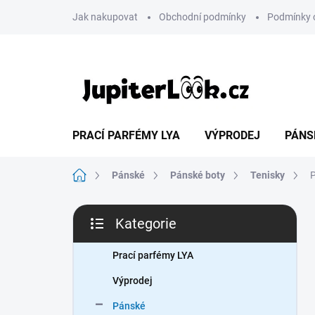
Přejít
Jak nakupovat
Obchodní podmínky
Podmínky 
na
obsah
PRACÍ PARFÉMY LYA
VÝPRODEJ
PÁNS
Domů
Pánské
Pánské boty
Tenisky
P
P
Kategorie
o
Přeskočit
s
kategorie
t
Prací parfémy LYA
r
Výprodej
a
n
Pánské