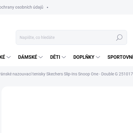
ochrany osobních údajů
Hledat
KÉ
DÁMSKÉ
DĚTI
DOPLŇKY
SPORTOVNÍ
ánské nazouvací tenisky Skechers Slip-Ins Snoop One - Double G 2510
Neohodnoceno
Podrobnosti hodnocení
ZNAČKA:
SKECHE
NOVINKA
2 
Měr
ZVO
cena