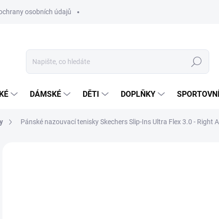
ochrany osobních údajů
Hledat
KÉ
DÁMSKÉ
DĚTI
DOPLŇKY
SPORTOVNÍ
y
Pánské nazouvací tenisky Skechers Slip-Ins Ultra Flex 3.0 - Rig
Neohodnoceno
Podrobnosti hodnocení
ZNAČKA:
SKECHE
NOVINKA
1 
Měr
ZVO
cena