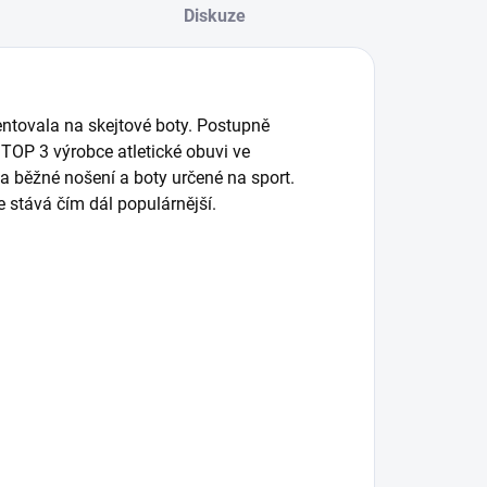
Diskuze
entovala na skejtové boty. Postupně
i TOP 3 výrobce atletické obuvi ve
a běžné nošení a boty určené na sport.
se stává čím dál populárnější.