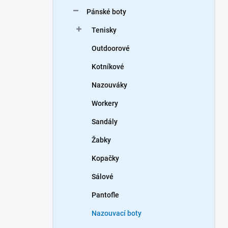
n
Pánské boty
í
p
Tenisky
a
n
Outdoorové
e
Kotníkové
l
Nazouváky
Workery
Sandály
Žabky
Kopačky
Sálové
Pantofle
Nazouvací boty