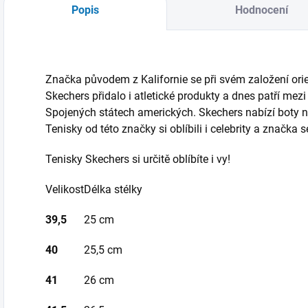
Popis
Hodnocení
Značka původem z Kalifornie se při svém založení ori
Skechers přidalo i atletické produkty a dnes patří mez
Spojených státech amerických. Skechers nabízí boty n
Tenisky od této značky si oblíbili i celebrity a značka 
Tenisky Skechers si určitě oblíbíte i vy!
Velikost
Délka stélky
39,5
25 cm
40
25,5 cm
41
26 cm