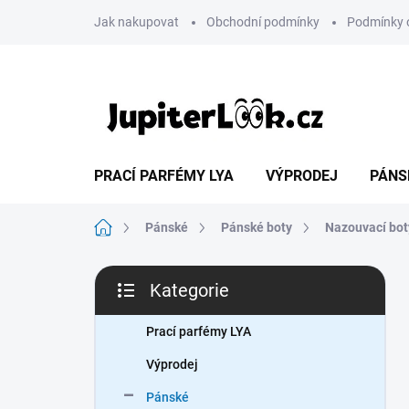
Přejít
Jak nakupovat
Obchodní podmínky
Podmínky 
na
obsah
PRACÍ PARFÉMY LYA
VÝPRODEJ
PÁNS
Domů
Pánské
Pánské boty
Nazouvací bot
P
Kategorie
o
Přeskočit
s
kategorie
t
Prací parfémy LYA
r
Výprodej
a
n
Pánské