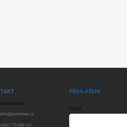
TAKT
PŘIHLÁŠENÍ
nická podpora
E-MAIL
info
@
jupiterlook.cz
+420 775 090 161