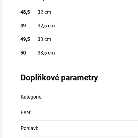
48,5
32 cm
49
32,5 cm
49,5
33 cm
50
33,5 cm
Doplňkové parametry
Kategorie
:
EAN
:
Pohlaví
: