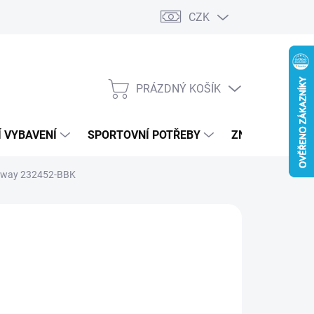
CZK
PRÁZDNÝ KOŠÍK
NÁKUPNÍ
KOŠÍK
 VYBAVENÍ
SPORTOVNÍ POTŘEBY
ZNAČKY
ht Away 232452-BBK
RS
890 Kč
ná
LTE VARIANTU
: