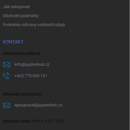
Jak nakupovat
Obchodní podmínky
Podmínky ochrany osobních údajů
KONTAKT
Zákaznická podpora
info
@
jupiterlook.cz
+420 775 090 161
Obchodní spolupráce
spoluprace
@
jupiterlook.cz
Otevírací doba:
Po-Pá: 9:00-15:00