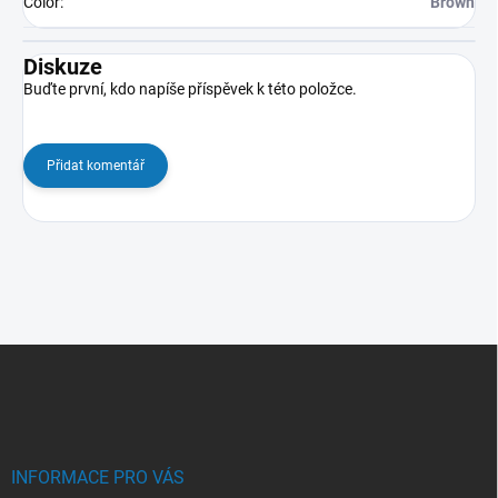
Color
:
Brown
Diskuze
Buďte první, kdo napíše příspěvek k této položce.
Přidat komentář
Z
á
p
a
t
í
INFORMACE PRO VÁS