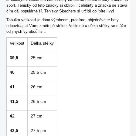
sport. Tenisky od této značky si oblíbili i celebrity a značka se stává
čím dál populárnější. Tenisky Skechers si určitě oblíbíte i vy!
Tabulka velikostí je dána výrobcem, prosíme, objednávejte boty
odpovídající Vámi změřené stélce. Velikosti a délka stélky se může
od jiných výrobců lišit.
Velikost
Délka stélky
39,5
25 cm
40
25,5 cm
41
26 cm
41,5
26,5 cm
42
27 cm
42,5
27,5 cm