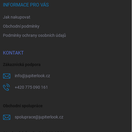
í
INFORMACE PRO VÁS
Jak nakupovat
Obchodní podmínky
Podmínky ochrany osobních údajů
KONTAKT
Zákaznická podpora
info
@
jupiterlook.cz
+420 775 090 161
Obchodní spolupráce
spoluprace
@
jupiterlook.cz