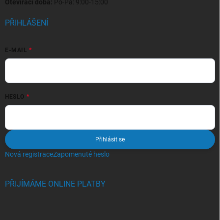
Otevírací doba:
Po-Pá: 9:00-15:00
PŘIHLÁŠENÍ
E-MAIL
HESLO
Přihlásit se
Nová registrace
Zapomenuté heslo
PŘIJÍMÁME ONLINE PLATBY