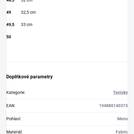
48,5
32 cm
49
32,5 cm
49,5
33 cm
50
Doplňkové parametry
Kategorie
:
Tenisky
EAN
:
194880140373
Pohlaví
:
Mens
Materiál
:
Fabric