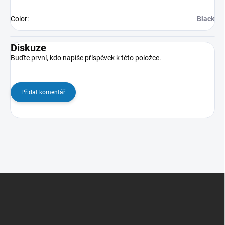
Color
:
Black
Diskuze
Buďte první, kdo napíše příspěvek k této položce.
Přidat komentář
Z
á
p
a
t