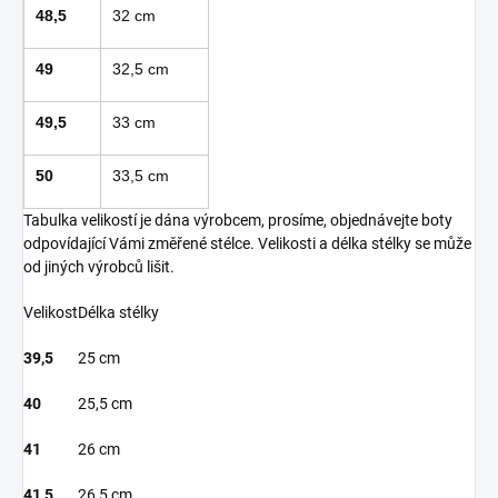
48,5
32 cm
49
32,5 cm
49,5
33 cm
50
33,5 cm
Tabulka velikostí je dána výrobcem, prosíme, objednávejte boty
odpovídající Vámi změřené stélce. Velikosti a délka stélky se může
od jiných výrobců lišit.
Velikost
Délka stélky
39,5
25 cm
40
25,5 cm
41
26 cm
41,5
26,5 cm