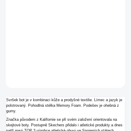
MŮŽEME
DORUČIT DO:
17.8.2026
−
+
Přidat do košíku
Pánské tenisky od značky Skechers ideální do fitka.
DETAILNÍ INFORMACE
ZEPTAT SE
Svršek bot je v kombinaci kůže a prodyšné textilie. Límec a jazyk je
polstrovaný. Pohodlná stélka Memory Foam. Podešev je ohebná z
gumy.
Značka původem z Kalifornie se při svém založení orientovala na
skejtové boty. Postupně Skechers přidalo i atletické produkty a dnes
patří mezi TOP 3 výrobce atletické obuvi ve Spojených státech