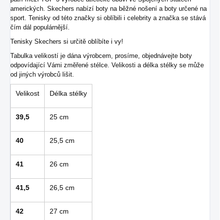
amerických. Skechers nabízí boty na běžné nošení a boty určené na
sport. Tenisky od této značky si oblíbili i celebrity a značka se stává
čím dál populárnější.
Tenisky Skechers si určitě oblíbíte i vy!
Tabulka velikostí je dána výrobcem, prosíme, objednávejte boty
odpovídající Vámi změřené stélce. Velikosti a délka stélky se může
od jiných výrobců lišit.
Velikost
Délka stélky
39,5
25 cm
40
25,5 cm
41
26 cm
41,5
26,5 cm
42
27 cm