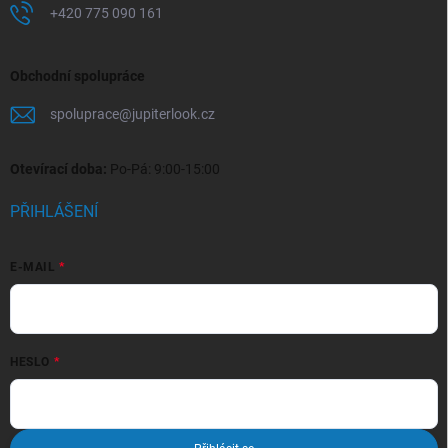
+420 775 090 161
Obchodní spolupráce
spoluprace
@
jupiterlook.cz
Otevírací doba:
Po-Pá: 9:00-15:00
PŘIHLÁŠENÍ
E-MAIL
HESLO