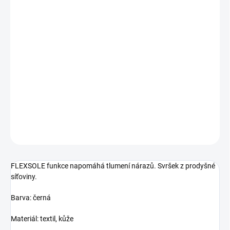
MŮŽEME DORUČIT DO:
ZVOLTE VARIANTU
−
+
Přidat do košíku
Pánské sportovní tenisky.
DETAILNÍ INFORMACE
ZEPTAT SE
FLEXSOLE funkce napomáhá tlumení nárazů. Svršek z prodyšné
síťoviny.
Barva: černá
Materiál: t
extil, kůže