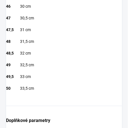
46
30 cm
47
30,5 cm
47,5
31 cm
48
31,5 cm
48,5
32 cm
49
32,5 cm
49,5
33 cm
50
33,5 cm
Doplňkové parametry