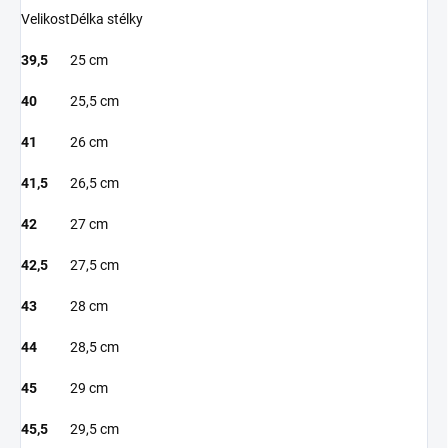
Velikost
Délka stélky
39,5
25 cm
40
25,5 cm
41
26 cm
41,5
26,5 cm
42
27 cm
42,5
27,5 cm
43
28 cm
44
28,5 cm
45
29 cm
45,5
29,5 cm