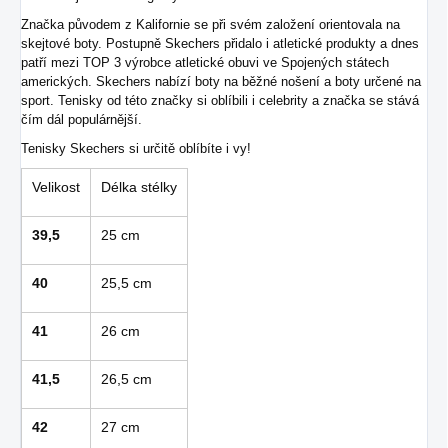
Značka původem z Kalifornie se při svém založení orientovala na
skejtové boty. Postupně Skechers přidalo i atletické produkty a dnes
patří mezi TOP 3 výrobce atletické obuvi ve Spojených státech
amerických. Skechers nabízí boty na běžné nošení a boty určené na
sport. Tenisky od této značky si oblíbili i celebrity a značka se stává
čím dál populárnější.
Tenisky Skechers si určitě oblíbíte i vy!
Velikost
Délka stélky
39,5
25 cm
40
25,5 cm
41
26 cm
41,5
26,5 cm
42
27 cm