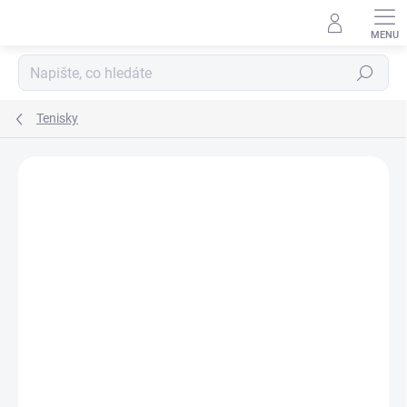
Přejít
na
obsah
Hledat
Tenisky
Podrobnosti hodnocení
Neohodnoceno
ZNAČKA:
SKECHERS