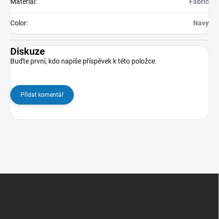
Materiál
:
Fabric
Color
:
Navy
Diskuze
Buďte první, kdo napíše příspěvek k této položce.
Přidat komentář
Z
á
p
a