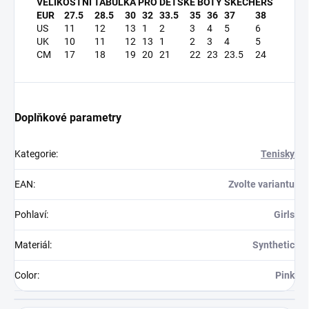
VELIKOSTNÍ TABULKA PRO DĚTSKÉ BOTY SKECHERS
EUR
27.5
28.5
30
32
33.5
35
36
37
38
US
11
12
13
1
2
3
4
5
6
UK
10
11
12
13
1
2
3
4
5
CM
17
18
19
20
21
22
23
23.5
24
Doplňkové parametry
Kategorie
:
Tenisky
EAN
:
Zvolte variantu
Pohlaví
:
Girls
Materiál
:
Synthetic
Color
:
Pink