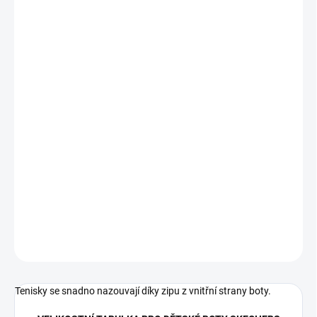
VARIANTA
MŮŽEME DORUČIT DO:
ZVOLTE VARIANTU
−
+
Přidat do košíku
Tento model má zabudovaná světla, která se aktivují tlačítkem na
svršku.
DETAILNÍ INFORMACE
ZEPTAT SE
Tenisky se snadno nazouvají díky zipu z vnitřní strany boty.