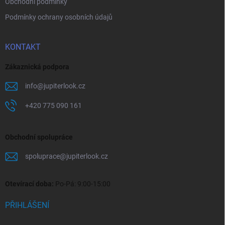
Obchodní podmínky
Podmínky ochrany osobních údajů
KONTAKT
Zákaznická podpora
info
@
jupiterlook.cz
+420 775 090 161
Obchodní spolupráce
spoluprace
@
jupiterlook.cz
Otevírací doba:
Po-Pá: 9:00-15:00
PŘIHLÁŠENÍ