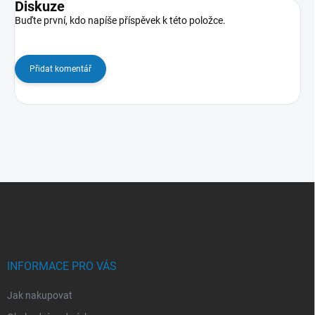
Diskuze
Buďte první, kdo napíše příspěvek k této položce.
Přidat komentář
Z
á
p
a
t
í
INFORMACE PRO VÁS
Jak nakupovat