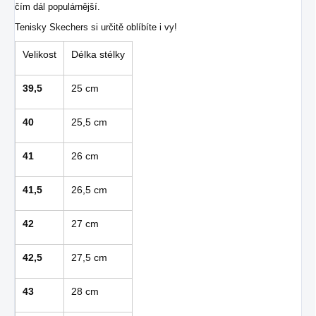
čím dál populárnější.
Tenisky Skechers si určitě oblíbíte i vy!
Velikost
Délka stélky
39,5
25 cm
40
25,5 cm
41
26 cm
41,5
26,5 cm
42
27 cm
42,5
27,5 cm
43
28 cm