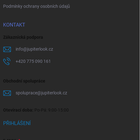
Podmínky ochrany osobních údajů
KONTAKT
Zákaznická podpora
info
@
jupiterlook.cz
+420 775 090 161
Obchodní spolupráce
spoluprace
@
jupiterlook.cz
Otevírací doba:
Po-Pá: 9:00-15:00
PŘIHLÁŠENÍ