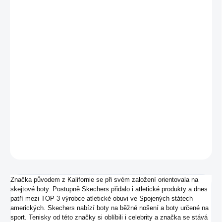
MŮŽEME
DORUČIT DO:
13.8.2026
−
+
Přidat do košíku
Pánské tenisky od značky Skechers ideální ke každodennímu
nošení.
DETAILNÍ INFORMACE
ZEPTAT SE
Značka původem z Kalifornie se při svém založení orientovala na
skejtové boty. Postupně Skechers přidalo i atletické produkty a dnes
patří mezi TOP 3 výrobce atletické obuvi ve Spojených státech
amerických. Skechers nabízí boty na běžné nošení a boty určené na
sport. Tenisky od této značky si oblíbili i celebrity a značka se stává