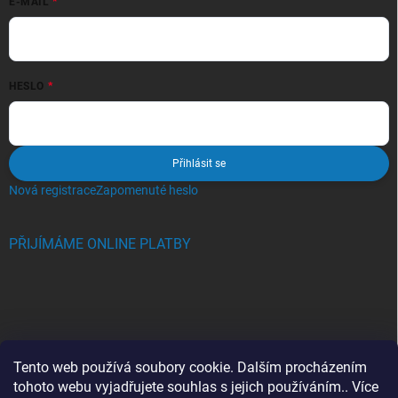
E-MAIL
HESLO
Přihlásit se
Nová registrace
Zapomenuté heslo
PŘIJÍMÁME ONLINE PLATBY
BLOG
Tento web používá soubory cookie. Dalším procházením
tohoto webu vyjadřujete souhlas s jejich používáním.. Více
Crocs, proč se svět zamiloval do těchto bot a proč je MUSÍTE mít