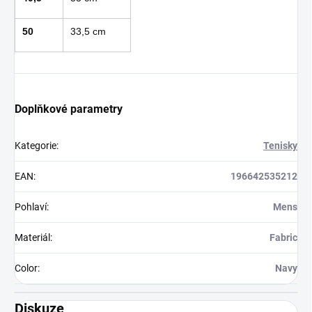
50
33,5 cm
Doplňkové parametry
Kategorie
:
Tenisky
EAN
:
196642535212
Pohlaví
:
Mens
Materiál
:
Fabric
Color
:
Navy
Diskuze