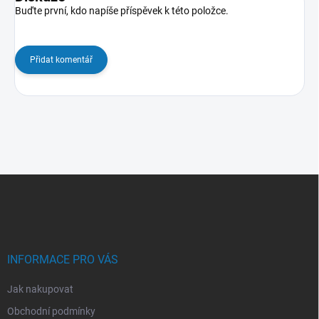
Buďte první, kdo napíše příspěvek k této položce.
Přidat komentář
Z
á
p
a
t
í
INFORMACE PRO VÁS
Jak nakupovat
Obchodní podmínky