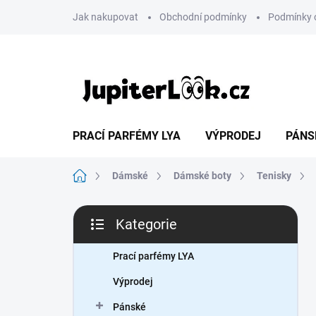
Přejít
Jak nakupovat
Obchodní podmínky
Podmínky 
na
obsah
PRACÍ PARFÉMY LYA
VÝPRODEJ
PÁNS
Domů
Dámské
Dámské boty
Tenisky
P
Kategorie
o
Přeskočit
s
kategorie
t
Prací parfémy LYA
r
Výprodej
a
n
Pánské