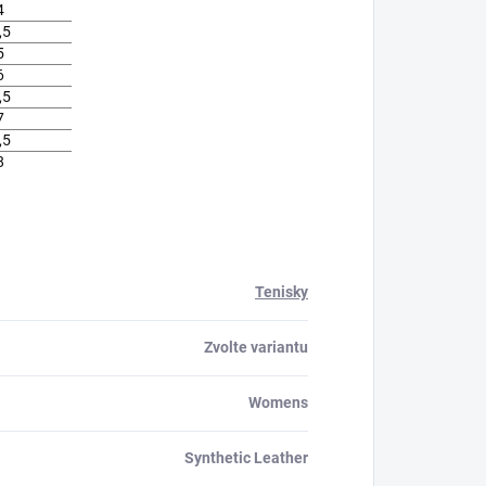
4
,5
5
6
,5
7
,5
8
Tenisky
Zvolte variantu
Womens
Synthetic Leather