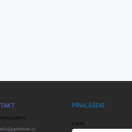
TAKT
PŘIHLÁŠENÍ
nická podpora
E-MAIL
info
@
jupiterlook.cz