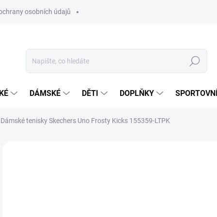
ochrany osobních údajů
Hledat
KÉ
DÁMSKÉ
DĚTI
DOPLŇKY
SPORTOVNÍ
Dámské tenisky Skechers Uno Frosty Kicks 155359-LTPK
Neohodnoceno
Podrobnosti hodnocení
ZNAČKA:
SKECHE
1 
Měr
ZVO
cena