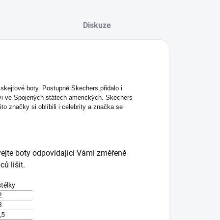
Diskuze
skejtové boty. Postupně Skechers přidalo i
uvi ve Spojených státech amerických. Skechers
o značky si oblíbili i celebrity a značka se
vejte boty odpovídající Vámi změřené
ů lišit.
stélky
2
3
,5