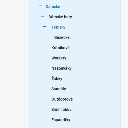
n
Dámské
í
p
Dámské boty
a
n
Tenisky
e
Běžecké
l
Kotníkové
Workery
Nazouváky
Žabky
Sandály
Outdoorové
Zimní obuv
Espadrilky