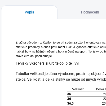
Popis
Hodnocení
Značka původem z Kalifornie se při svém založení orientovala na 
atletické produkty a dnes patří mezi TOP 3 výrobce atletické ob
nabízí boty na běžné nošení a boty určené na sport. Tenisky od tét
stává čím dál populárnější.
Tenisky Skechers si určitě oblíbíte i vy!
Tabulka velikostí je dána výrobcem, prosíme, objedná
stélce. Velikosti a délka stélky se může od jiných výrobc
Velikost
Délka 
35
2
36
2
36,5
23