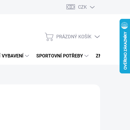
CZK
PRÁZDNÝ KOŠÍK
NÁKUPNÍ
KOŠÍK
 VYBAVENÍ
SPORTOVNÍ POTŘEBY
ZNAČKY
RS
590 Kč
ná
LTE VARIANTU
: