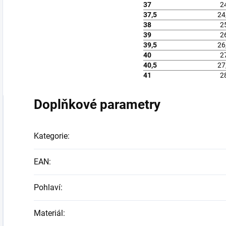
37
2
37,5
24
38
2
39
2
39,5
26
40
2
40,5
27
41
2
Doplňkové parametry
Kategorie
:
EAN
:
Pohlaví
:
Materiál
: