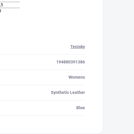
,5
8
Tenisky
194880391386
Womens
Synthetic Leather
Blue