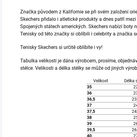
Značka původem z Kalifornie se při svém založení ori
Skechers přidalo i atletické produkty a dnes patří mez
Spojených státech amerických. Skechers nabízí boty n
Tenisky od této značky si oblíbili i celebrity a značka 
Tenisky Skechers si určitě oblíbíte i vy!
Tabulka velikostí je dána výrobcem, prosíme, objedná
stélce. Velikosti a délka stélky se může od jiných výrobc
Velikost
Délka 
35
2
36
2
36,5
23
37
2
37,5
24
38
2
39
2
39,5
26
40
2