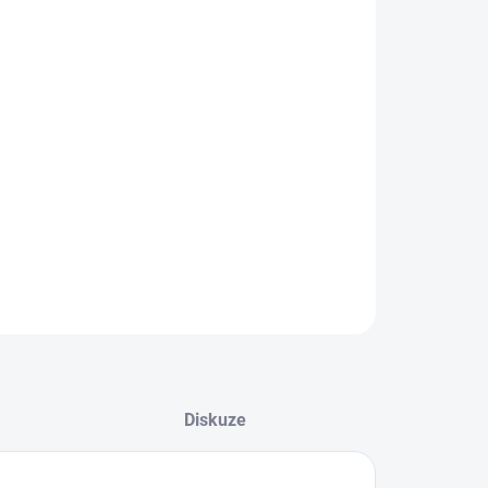
EME DORUČIT DO:
8.2026
−
+
Přidat do košíku
dlné dámské tenisky od značky Skechers.
ILNÍ INFORMACE
ZEPTAT SE
Diskuze