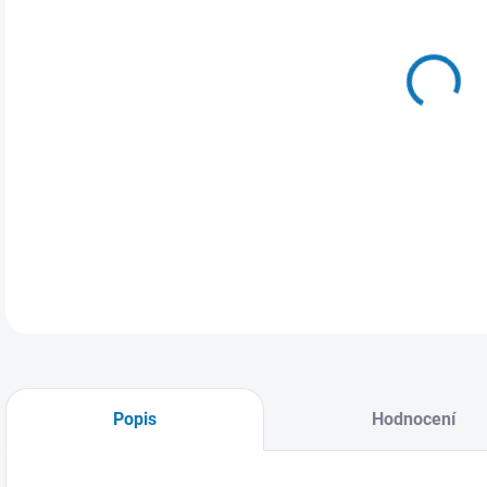
MŮŽ
14.
Poho
DETA
Popis
Hodnocení