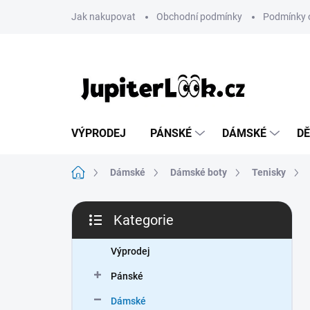
Přejít
Jak nakupovat
Obchodní podmínky
Podmínky 
na
obsah
VÝPRODEJ
PÁNSKÉ
DÁMSKÉ
DĚ
Domů
Dámské
Dámské boty
Tenisky
P
Kategorie
o
Přeskočit
s
kategorie
t
Výprodej
r
Pánské
a
n
Dámské