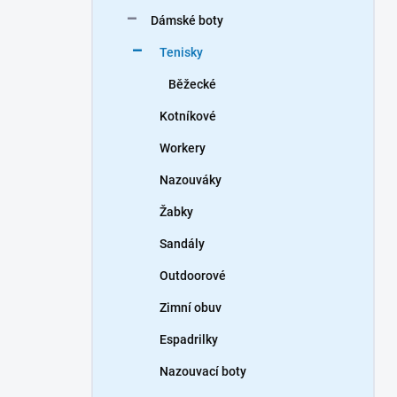
n
Dámské boty
í
p
Tenisky
a
n
Běžecké
e
Kotníkové
l
Workery
Nazouváky
Žabky
Sandály
Outdoorové
Zimní obuv
Espadrilky
Nazouvací boty