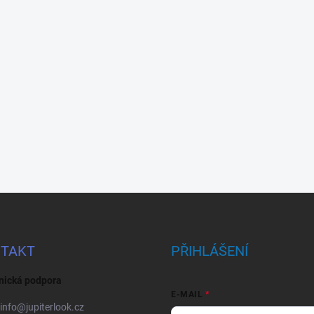
TAKT
PŘIHLÁŠENÍ
nická podpora
E-MAIL
info
@
jupiterlook.cz