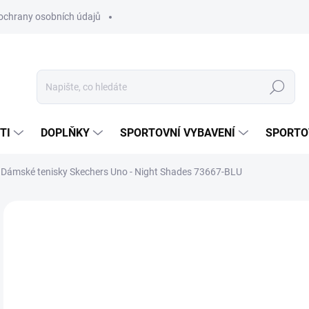
ochrany osobních údajů
Hledat
TI
DOPLŇKY
SPORTOVNÍ VYBAVENÍ
SPORTO
Dámské tenisky Skechers Uno - Night Shades 73667-BLU
Neohodnoceno
Podrobnosti hodnocení
ZNAČKA:
SKECHE
1 
Měr
SK
cena
VAR