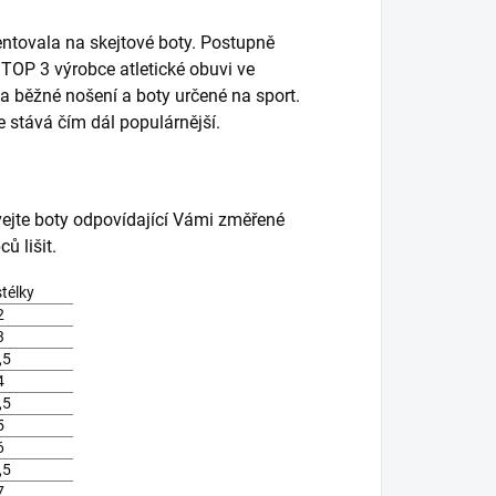
entovala na skejtové boty. Postupně
i TOP 3 výrobce atletické obuvi ve
a běžné nošení a boty určené na sport.
se stává čím dál populárnější.
vejte boty odpovídající Vámi změřené
ů lišit.
stélky
2
3
,5
4
,5
5
6
,5
7