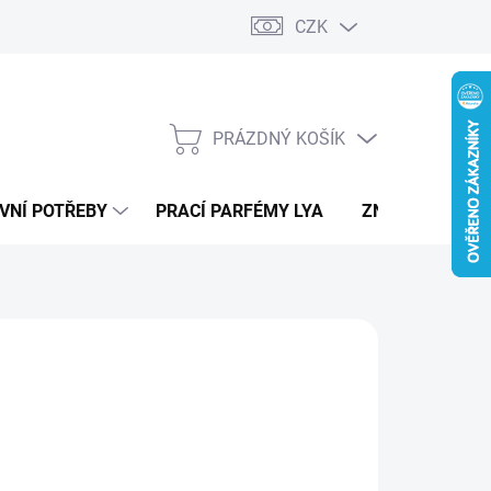
CZK
PRÁZDNÝ KOŠÍK
NÁKUPNÍ
KOŠÍK
VNÍ POTŘEBY
PRACÍ PARFÉMY LYA
ZNAČKY
RS
590 Kč
ná
LADEM
:
IANTA