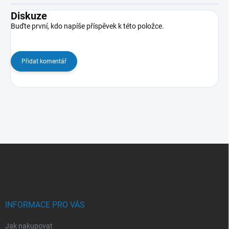
Diskuze
Buďte první, kdo napíše příspěvek k této položce.
Přidat komentář
Z
á
p
a
t
í
INFORMACE PRO VÁS
Jak nakupovat