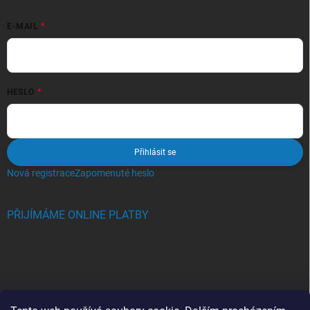
E-MAIL
HESLO
Přihlásit se
Nová registrace
Zapomenuté heslo
PŘIJÍMÁME ONLINE PLATBY
BLOG