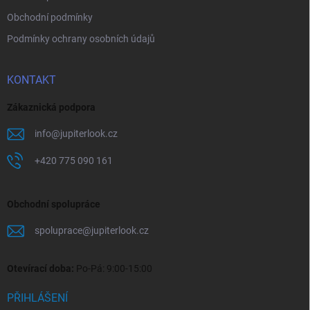
Obchodní podmínky
Podmínky ochrany osobních údajů
KONTAKT
Zákaznická podpora
info
@
jupiterlook.cz
+420 775 090 161
Obchodní spolupráce
spoluprace
@
jupiterlook.cz
Otevírací doba:
Po-Pá: 9:00-15:00
PŘIHLÁŠENÍ