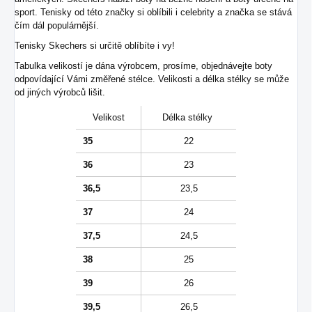
sport. Tenisky od této značky si oblíbili i celebrity a značka se stává
čím dál populárnější.
Tenisky Skechers si určitě oblíbíte i vy!
Tabulka velikostí je dána výrobcem, prosíme, objednávejte boty
odpovídající Vámi změřené stélce. Velikosti a délka stélky se může
od jiných výrobců lišit.
Velikost
Délka stélky
35
22
36
23
36,5
23,5
37
24
37,5
24,5
38
25
39
26
39,5
26,5