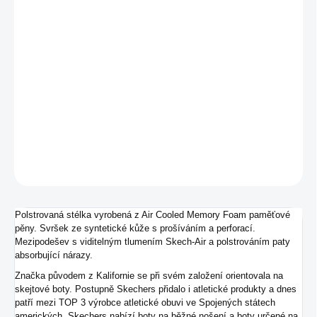
MŮŽEME DORUČIT DO:
ZVOLTE VARIANTU
−
+
Přidat do košíku
Dámské tenisky od značky Skechers.
DETAILNÍ INFORMACE
ZEPTAT SE
Polstrovaná stélka vyrobená z Air Cooled Memory Foam paměťové
pěny. Svršek ze syntetické kůže s prošíváním a perforací.
Mezipodešev s viditelným tlumením
Skech-Air
a polstrováním paty
absorbující nárazy.
Značka původem z Kalifornie se při svém založení orientovala na
skejtové boty. Postupně Skechers přidalo i atletické produkty a dnes
patří mezi TOP 3 výrobce atletické obuvi ve Spojených státech
amerických. Skechers nabízí boty na běžné nošení a boty určené na