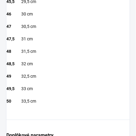
45,5
29,5 cm
46
30 cm
47
30,5 cm
47,5
31 cm
48
31,5 cm
48,5
32 cm
49
32,5 cm
49,5
33 cm
50
33,5 cm
Doplňkové parametry