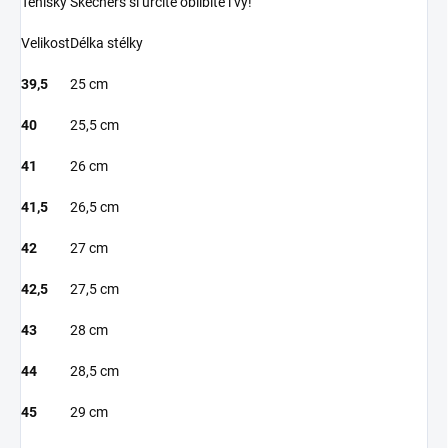
Tenisky Skechers si určitě oblíbíte i vy!
Velikost
Délka stélky
39,5
25 cm
40
25,5 cm
41
26 cm
41,5
26,5 cm
42
27 cm
42,5
27,5 cm
43
28 cm
44
28,5 cm
45
29 cm