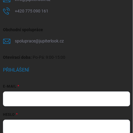
+420 775 090 161
Obchodní spolupráce
spoluprace
@
jupiterlook.cz
Otevírací doba:
Po-Pá: 9:00-15:00
PŘIHLÁŠENÍ
E-MAIL
HESLO