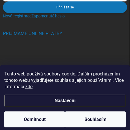
Přihlásit se
Nová registrace
Zapomenuté heslo
PŘIJÍMÁME ONLINE PLATBY
BLOG
Tento web používá soubory cookie. Dalším procházením
tohoto webu vyjadřujete souhlas s jejich používáním.. Více
Crocs, proč se svět zamiloval do těchto bot a proč je MUSÍTE mít
informací
zde
.
také?
Nastavení
Copyright 2026
Jupiterlook.cz
. Všechna práva vyhrazena.
Odmítnout
Souhlasím
Vytvořil Shoptet