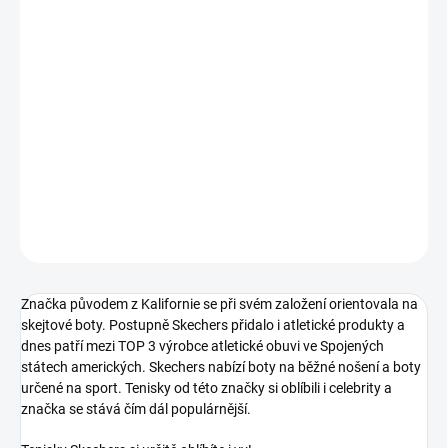
MŮŽEME DORUČIT DO:
ZVOLTE VARIANTU
−
+
Přidat do košíku
Pánské nazouvací tenisky od značky Skechers.
DETAILNÍ INFORMACE
ZEPTAT SE
Značka původem z Kalifornie se při svém založení orientovala na
skejtové boty. Postupně Skechers přidalo i atletické produkty a
dnes patří mezi TOP 3 výrobce atletické obuvi ve Spojených
státech amerických. Skechers nabízí boty na běžné nošení a boty
určené na sport. Tenisky od této značky si oblíbili i celebrity a
značka se stává čím dál populárnější.