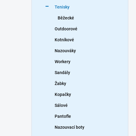
n
Tenisky
í
p
Běžecké
a
n
Outdoorové
e
Kotníkové
l
Nazouváky
Workery
Sandály
Žabky
Kopačky
Sálové
Pantofle
Nazouvací boty