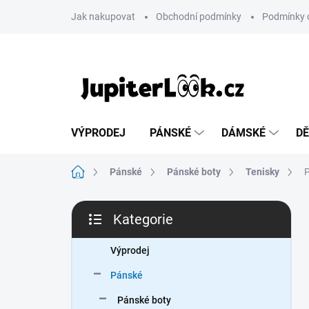
Přejít
Jak nakupovat
Obchodní podmínky
Podmínky 
na
obsah
VÝPRODEJ
PÁNSKÉ
DÁMSKÉ
DĚ
Domů
Pánské
Pánské boty
Tenisky
P
P
Kategorie
o
Přeskočit
s
kategorie
t
Výprodej
r
Pánské
a
n
Pánské boty