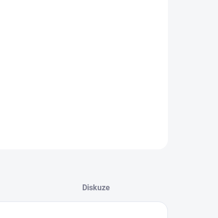
EME DORUČIT DO:
8.2026
−
+
Přidat do košíku
ké tenisky od značky Skechers.
ILNÍ INFORMACE
ZEPTAT SE
Diskuze