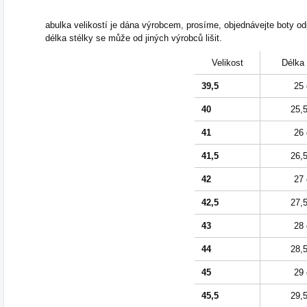
abulka velikostí je dána výrobcem, prosíme, objednávejte boty od
délka stélky se může od jiných výrobců lišit.
Velikost
Délka 
39,5
25
40
25,
41
26
41,5
26,
42
27
42,5
27,
43
28
44
28,
45
29
45,5
29,