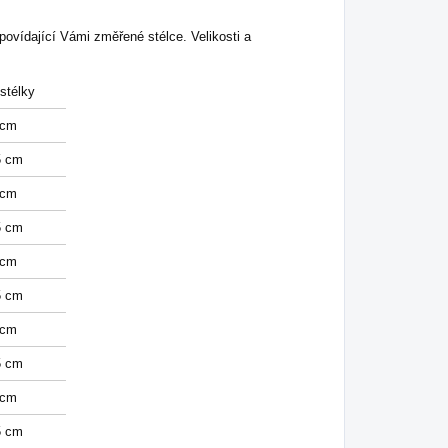
povídající Vámi změřené stélce. Velikosti a
stélky
 cm
5 cm
 cm
5 cm
 cm
5 cm
 cm
5 cm
 cm
5 cm