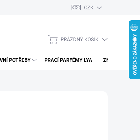
CZK
PRÁZDNÝ KOŠÍK
NÁKUPNÍ
KOŠÍK
VNÍ POTŘEBY
PRACÍ PARFÉMY LYA
ZNAČKY
RS
590 Kč
ná
LADEM
:
IANTA