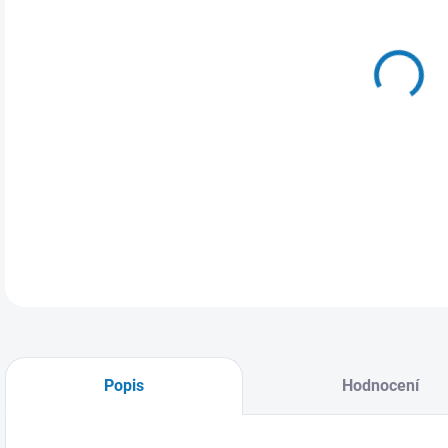
MŮŽ
14.
Páns
DETA
Popis
Hodnocení