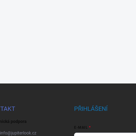
TAKT
PŘIHLÁŠENÍ
nická podpora
E-MAIL
info
@
jupiterlook.cz