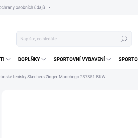
ochrany osobních údajů
Hledat
TI
DOPLŇKY
SPORTOVNÍ VYBAVENÍ
SPORTO
ánské tenisky Skechers Zinger-Manchego 237351-BKW
Neohodnoceno
Podrobnosti hodnocení
ZNAČKA:
SKECHE
1 
Měr
SK
cena
VAR