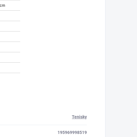
 cm
Tenisky
195969998519