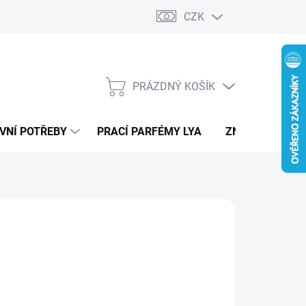
CZK
PRÁZDNÝ KOŠÍK
NÁKUPNÍ
KOŠÍK
VNÍ POTŘEBY
PRACÍ PARFÉMY LYA
ZNAČKY
RS
490 Kč
ná
LADEM
:
IANTA