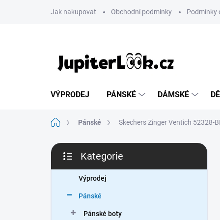
Přejít
Jak nakupovat
Obchodní podmínky
Podmínky 
na
obsah
VÝPRODEJ
PÁNSKÉ
DÁMSKÉ
DĚ
Domů
Pánské
Skechers Zinger Ventich 52328-
P
Kategorie
o
Přeskočit
s
kategorie
t
Výprodej
r
Pánské
a
n
Pánské boty