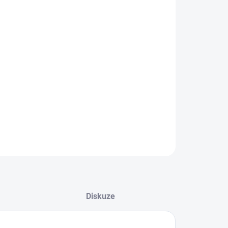
EME DORUČIT DO:
8.2026
−
+
Přidat do košíku
ké tenisky od značky Skechers.
ILNÍ INFORMACE
ZEPTAT SE
Diskuze