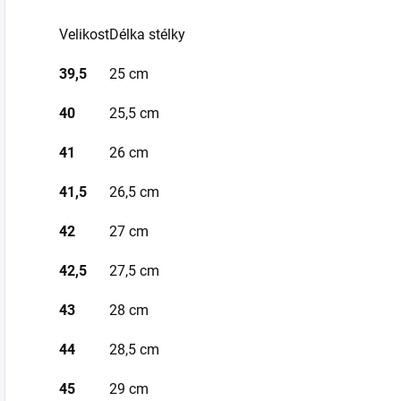
Velikost
Délka stélky
39,5
25 cm
40
25,5 cm
41
26 cm
41,5
26,5 cm
42
27 cm
42,5
27,5 cm
43
28 cm
44
28,5 cm
45
29 cm