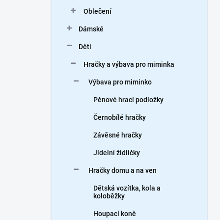
n
Oblečení
í
p
Dámské
a
n
Děti
e
Hračky a výbava pro miminka
l
Výbava pro miminko
Pěnové hrací podložky
Černobílé hračky
Závěsné hračky
Jídelní židličky
Hračky domu a na ven
Dětská vozítka, kola a
koloběžky
Houpací koně