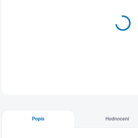
MŮŽ
14.
Páns
DETA
Popis
Hodnocení