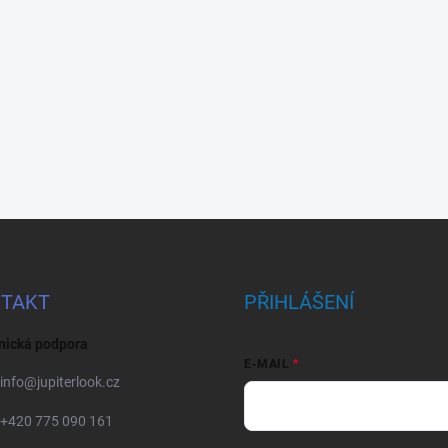
TAKT
PŘIHLÁŠENÍ
nická podpora
E-MAIL
info
@
jupiterlook.cz
+420 775 090 161