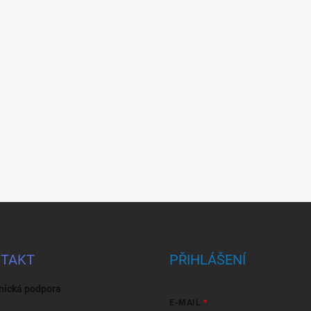
TAKT
PŘIHLÁŠENÍ
nická podpora
E-MAIL