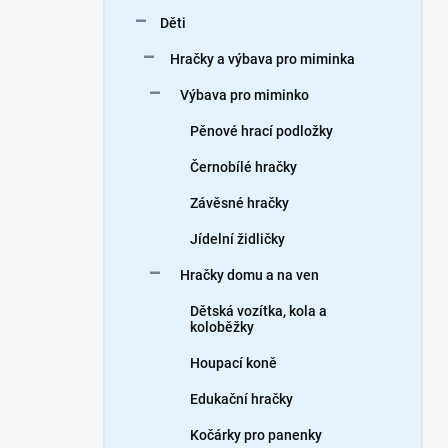
n
Děti
í
p
Hračky a výbava pro miminka
a
n
Výbava pro miminko
e
Pěnové hrací podložky
l
Černobílé hračky
Závěsné hračky
Jídelní židličky
Hračky domu a na ven
Dětská vozítka, kola a
koloběžky
Houpací koně
Edukační hračky
Kočárky pro panenky