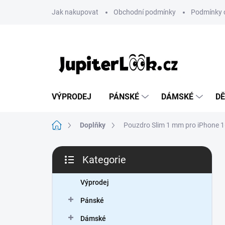
Přejít
Jak nakupovat
Obchodní podmínky
Podmínky 
na
obsah
VÝPRODEJ
PÁNSKÉ
DÁMSKÉ
DĚ
Domů
Doplňky
Pouzdro Slim 1 mm pro iPhone 16
P
Kategorie
o
Přeskočit
s
kategorie
t
Výprodej
r
Pánské
a
n
Dámské