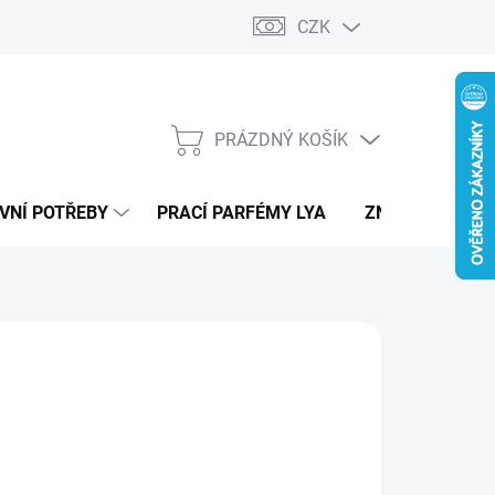
CZK
PRÁZDNÝ KOŠÍK
NÁKUPNÍ
KOŠÍK
VNÍ POTŘEBY
PRACÍ PARFÉMY LYA
ZNAČKY
 Kč
ná
LADEM
(3 KS)
:
EME DORUČIT