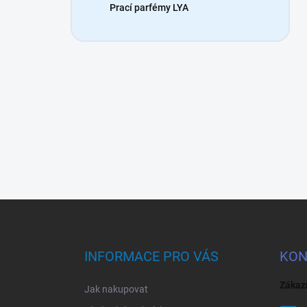
Prací parfémy LYA
Z
á
p
a
INFORMACE PRO VÁS
KON
t
í
Zákaz
Jak nakupovat