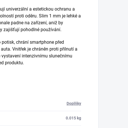
jí univerzální a estetickou ochranu a
olností proti oděru. Slim 1 mm je lehké a
onale padne na zařízení, aniž by
y zajišťují pohodlné používání.
 potisk, chrání smartphone před
ta. Vnitřek je chráněn proti přilnutí a
 vystavení intenzivnímu slunečnímu
ed produktu.
Doplňky
0.015 kg