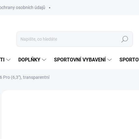
ochrany osobních údajů
Hledat
TI
DOPLŇKY
SPORTOVNÍ VYBAVENÍ
SPORTO
 Pro (6,3"), transparentní
Neohodnoceno
Podrobnosti hodnocení
18
Měr
SK
cena
MŮŽ
DO: