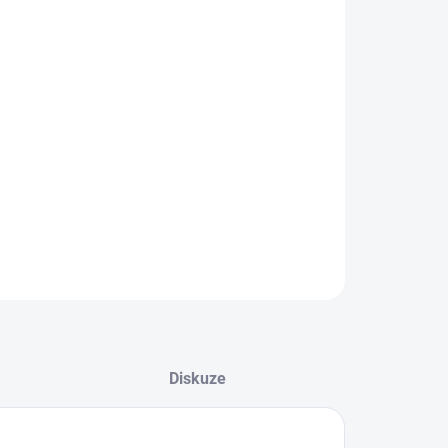
8.2026
−
+
Přidat do košíku
ILNÍ INFORMACE
ZEPTAT SE
Diskuze